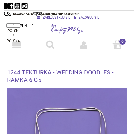
514 143 274
514 143 274
MAIL@CRAFTYMOLY.PL
MAIL@CRAFTYMOLY.PL
ZAREJESTRUJ SIĘ
ZALOGUJ SIĘ
1244 TEKTURKA - WEDDING DOODLES -
RAMKA 6 G5