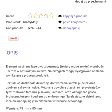
dodaj do przechowalni
Ocena:
zapytaj o produkt
Producent:
CraftyMoly
poleć znajomemu
Kod produktu:
WYK1244
dodaj opinię
OPIS
Element wycinany laserowo z beermaty (tektury modelarskiej) o grubości
1,5 mm w naturalnym kolorze. Na brzegach mogą występować opalenia
wynikające z procesu produkcji.
Tekturki są doskonałą dekoracją do tworzenia kartek, pudełek oraz
zdobienia drewna i szkła. Można je dowolnie przycinać i przystrajać, w
tym: malować farbami, pisakami, kredkami oraz wzbogacać gesso,
brokatem, tuszem i pudrem do embossingu. Są elastyczne, dzięki temu
idealnie nadają się jako zdobienia w technice decoupage.
Wymiary: 75 mm x 85 mm