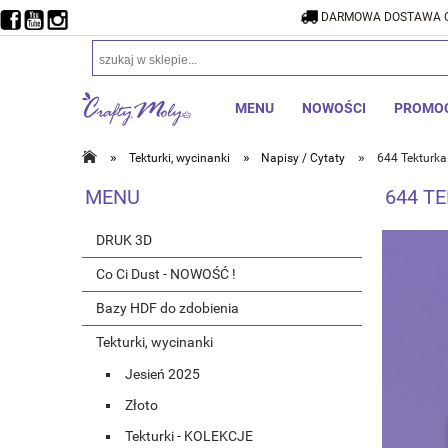
DARMOWA DOSTAWA O
DARMOW
MENU
NOWOŚCI
PROMO
»
»
»
Tekturki, wycinanki
Napisy / Cytaty
644 Tekturka
MENU
644 T
DRUK 3D
Co Ci Dust - NOWOŚĆ !
Bazy HDF do zdobienia
Tekturki, wycinanki
Jesień 2025
Złoto
Tekturki - KOLEKCJE