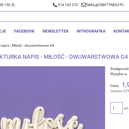
D 150 ZŁ
A DOSTAWA OD 150 ZŁ
514 143 274
514 143 274
MAIL@CRAFTYMOLY.PL
MAIL@CRA
CJE
FACEBOOK
NEWSLETTER
INTROGRAFIKA
KONTA
 napis - Miłość - dwuwarstwowa G4
EKTURKA NAPIS - MIŁOŚĆ - DWUWARSTWOWA G4
Dostępność
Wysyłka w:
1,
Cena:
zawiera 23
szt