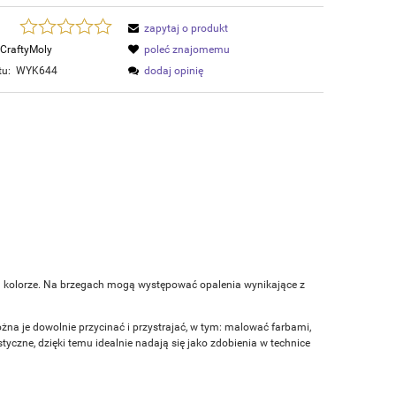
zapytaj o produkt
CraftyMoly
poleć znajomemu
tu:
WYK644
dodaj opinię
m kolorze. Na brzegach mogą występować opalenia wynikające z
ożna je dowolnie przycinać i przystrajać, w tym: malować farbami,
czne, dzięki temu idealnie nadają się jako zdobienia w technice