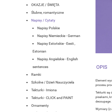
OKAZJE / ŚWIĘTA
Ślubne, romantyczne
Napisy / Cytaty
Napisy Polskie
Napisy Niemieckie - German
Napisy Estońskie - Eesti ,
Estonian
Napisy Angielskie - English
OPIS
sentences
Ramki
Element wyc
Szkolne / Dzień Nauczyciela
procesu prod
Tekturki - Imiona
Tekturki są 
pisakami, k
Tekturki - CLICK and PAINT
decoupage.
Ornamenty
Wymiary (z