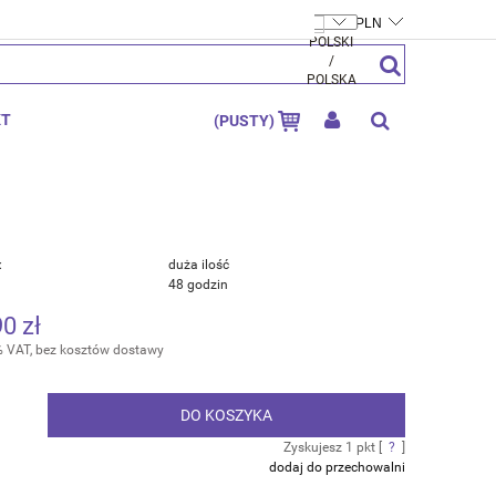
FTYMOLY.PL
ZAREJESTRUJ SIĘ
ZALOGUJ SIĘ
KT
(PUSTY)
:
duża ilość
48 godzin
90 zł
% VAT, bez kosztów dostawy
DO KOSZYKA
.
Zyskujesz
1
pkt [
?
]
dodaj do przechowalni