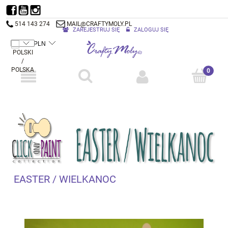
514 143 274
MAIL@CRAFTYMOLY.PL
ZAREJESTRUJ SIĘ
ZALOGUJ SIĘ
EASTER / WIELKANOC