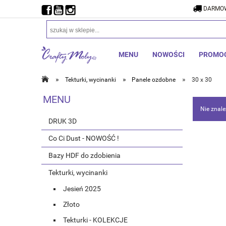
DARMOW
MENU
NOWOŚCI
PROMO
»
»
»
Tekturki, wycinanki
Panele ozdobne
30 x 30
MENU
Nie znale
DRUK 3D
Co Ci Dust - NOWOŚĆ !
Bazy HDF do zdobienia
Tekturki, wycinanki
Jesień 2025
Złoto
Tekturki - KOLEKCJE