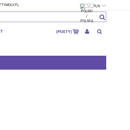
FTYMOLY.PL
ZAREJESTRUJ SIĘ
ZALOGUJ SIĘ
KT
(PUSTY)