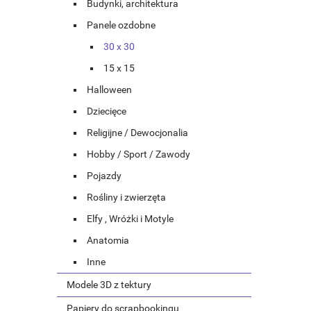
Budynki, architektura
Panele ozdobne
30 x 30
15 x 15
Halloween
Dziecięce
Religijne / Dewocjonalia
Hobby / Sport / Zawody
Pojazdy
Rośliny i zwierzęta
Elfy , Wróżki i Motyle
Anatomia
Inne
Modele 3D z tektury
Papiery do scrapbookingu