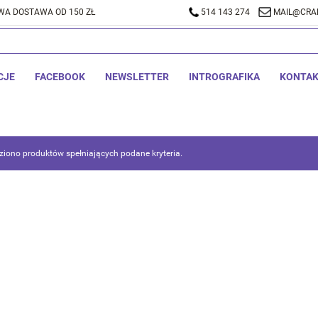
A DOSTAWA OD 150 ZŁ
514 143 274
MAIL@CRA
CJE
FACEBOOK
NEWSLETTER
INTROGRAFIKA
KONTA
ziono produktów spełniających podane kryteria.