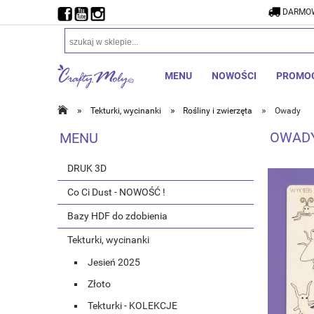
DARMOW
MENU
NOWOŚCI
PROMO
»
»
»
Tekturki, wycinanki
Rośliny i zwierzęta
Owady
OWAD
MENU
DRUK 3D
Co Ci Dust - NOWOŚĆ !
Bazy HDF do zdobienia
Tekturki, wycinanki
Jesień 2025
Złoto
Tekturki - KOLEKCJE