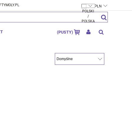
FTYMOLY.PL
ZAREJESTRUJ SIĘ
ZALOGUJ SIĘ
KT
(PUSTY)