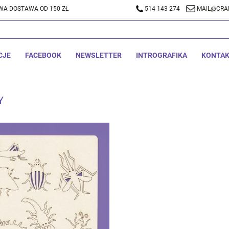
A DOSTAWA OD 150 ZŁ
514 143 274
MAIL@CRA
CJE
FACEBOOK
NEWSLETTER
INTROGRAFIKA
KONTA
Y