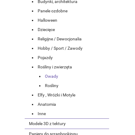
Budynki, architektura
Panele ozdobne
Halloween
Dziecięce
Religijne / Dewocjonalia
Hobby / Sport / Zawody
Pojazdy
Rośliny i zwierzęta
Owady
Rośliny
Elfy , Wróżki i Motyle
Anatomia
Inne
Modele 3D z tektury
Papiery do scrapbookingu