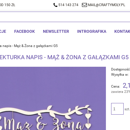
D 150 ZŁ
A DOSTAWA OD 150 ZŁ
514 143 274
514 143 274
MAIL@CRAFTYMOLY.PL
MAIL@CRA
CJE
FACEBOOK
NEWSLETTER
INTROGRAFIKA
KONTA
a napis - Mąż & Żona z gałązkami G5
TEKTURKA NAPIS - MĄŻ & ŻONA Z GAŁĄZKAMI G5
Dostępność
Wysyłka w:
2,
Cena:
zawiera 23
szt