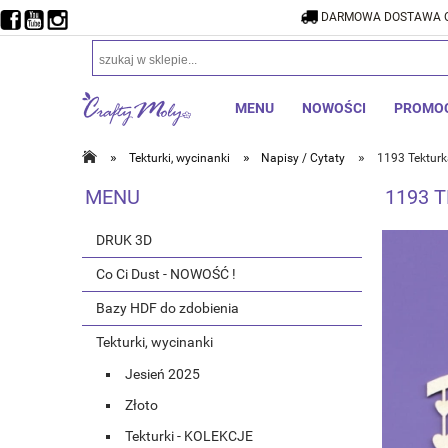
DARMOWA DOSTAWA O
DARMOW
MENU
NOWOŚCI
PROMO
»
»
»
Tekturki, wycinanki
Napisy / Cytaty
1193 Tekturk
MENU
1193 
DRUK 3D
Co Ci Dust - NOWOŚĆ !
Bazy HDF do zdobienia
Tekturki, wycinanki
Jesień 2025
Złoto
Tekturki - KOLEKCJE