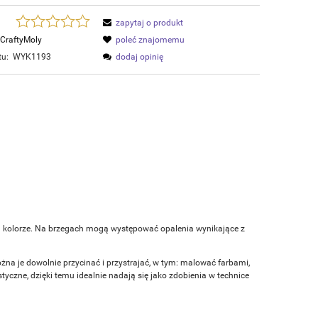
zapytaj o produkt
CraftyMoly
poleć znajomemu
tu:
WYK1193
dodaj opinię
m kolorze. Na brzegach mogą występować opalenia wynikające z
ożna je dowolnie przycinać i przystrajać, w tym: malować farbami,
czne, dzięki temu idealnie nadają się jako zdobienia w technice