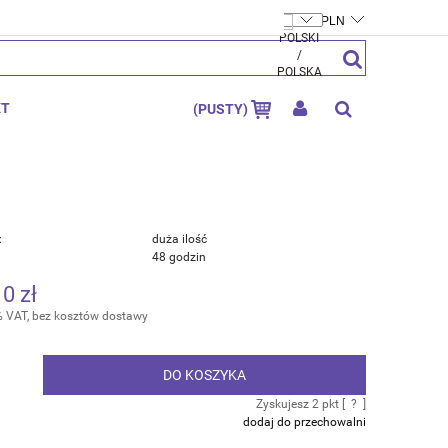
FTYMOLY.PL
ZAREJESTRUJ SIĘ
ZALOGUJ SIĘ
KT
(PUSTY)
:
duża ilość
48 godzin
10 zł
% VAT, bez kosztów dostawy
DO KOSZYKA
.
Zyskujesz
2
pkt [
?
]
dodaj do przechowalni