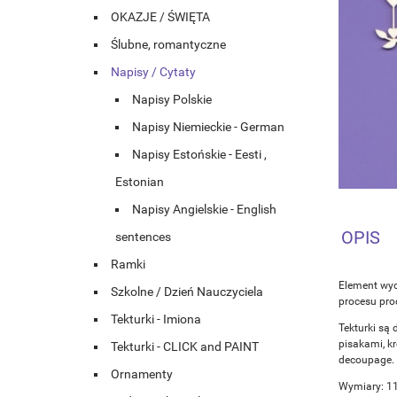
OKAZJE / ŚWIĘTA
Ślubne, romantyczne
Napisy / Cytaty
Napisy Polskie
Napisy Niemieckie - German
Napisy Estońskie - Eesti ,
Estonian
Napisy Angielskie - English
OPIS
sentences
Ramki
Element wyc
Szkolne / Dzień Nauczyciela
procesu prod
Tekturki - Imiona
Tekturki są 
pisakami, k
Tekturki - CLICK and PAINT
decoupage.
Ornamenty
Wymiary: 1