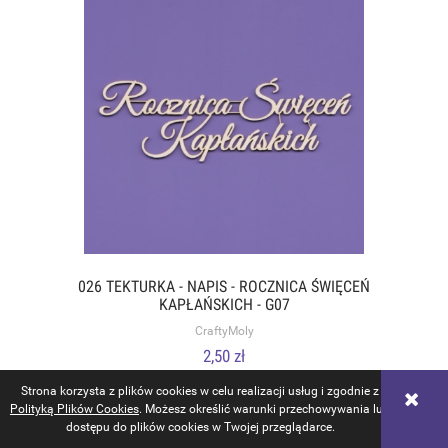
026 TEKTURKA - NAPIS - ROCZNICA ŚWIĘCEŃ
KAPŁAŃSKICH - G07
CraftyMoly
2,50 zł
zawiera 23% VAT, bez kosztów dostawy
Strona korzysta z plików cookies w celu realizacji usług i zgodnie z
Polityką Plików Cookies
. Możesz określić warunki przechowywania lub
DO KOSZYKA
dostępu do plików cookies w Twojej przeglądarce.