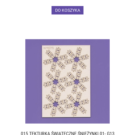
DO KOSZYKA
015 TEKTURKA ŚWIĄTECZNE ŚNIEŻYNKI 01- G13