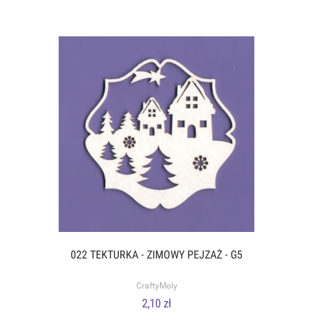
022 TEKTURKA - ZIMOWY PEJZAŻ - G5
CraftyMoly
2,10 zł