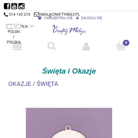
514 143 274
MAIL@CRAFTYMOLY.PL
ZAREJESTRUJ SIĘ
ZALOGUJ SIĘ
Święta i Okazje
OKAZJE / ŚWIĘTA