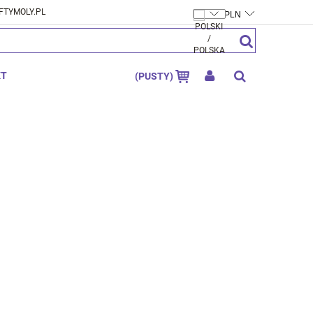
FTYMOLY.PL
ZAREJESTRUJ SIĘ
ZALOGUJ SIĘ
KT
(PUSTY)