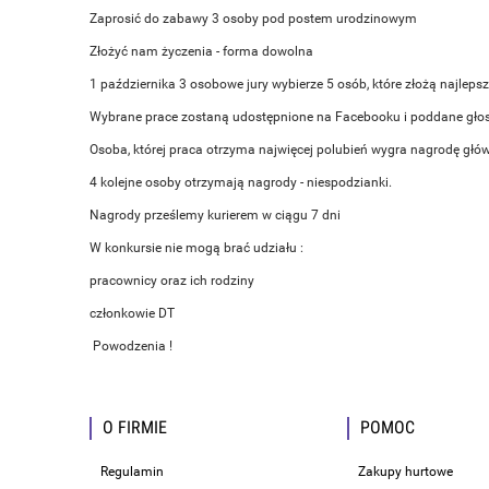
Zaprosić do zabawy 3 osoby pod postem urodzinowym
Złożyć nam życzenia - forma dowolna
1 października 3 osobowe jury wybierze 5 osób, które złożą najlepsze
Wybrane prace zostaną udostępnione na Facebooku i poddane głos
Osoba, której praca otrzyma najwięcej polubień wygra nagrodę główn
4 kolejne osoby otrzymają nagrody - niespodzianki.
Nagrody prześlemy kurierem w ciągu 7 dni
W konkursie nie mogą brać udziału :
pracownicy oraz ich rodziny
członkowie DT
Powodzenia !
O FIRMIE
POMOC
Regulamin
Zakupy hurtowe