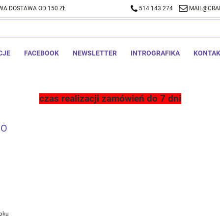
A DOSTAWA OD 150 ZŁ
514 143 274
MAIL@CRA
CJE
FACEBOOK
NEWSLETTER
INTROGRAFIKA
KONTA
czas realizacji zamówień do 7 dni
GO
oku