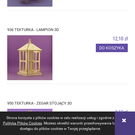
936 TEKTURKA - LAMPION 3D
12,10 zł
DO KOSZYKA
950 TEKTURKA - ZEGAR STOJĄCY 3D
8,10 zł
Strona korzysta z plików cookies w celu realizacji usług i zgodnie z
DO KOSZYKA
Polityką Plików Cookies
. Możesz określić warunki przechowywania lub
dostępu do plików cookies w Twojej przeglądarce.