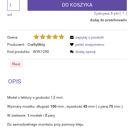
DO KOSZYKA
Zyskujesz
8
pkt [
?
]
szt.
dodaj do przechowalni
Ocena:
zapytaj o produkt
Producent:
CraftyMoly
poleć znajomemu
Kod produktu:
WYK1290
dodaj opinię
OPIS
Model z tektury o grubości 1,5 mm.
Wymiary mostku: długość
100
mm , wysokość
45
mm ( z parą
75
mm ).
W zestawie
1
mostek i
3
pary
Do samodzielnego montażu przy pomocy kleju.