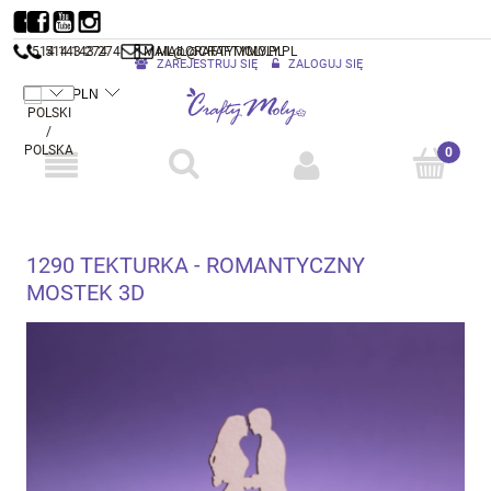
514 143 274
514 143 274
MAIL@CRAFTYMOLY.PL
MAIL@CRAFTYMOLY.PL
ZAREJESTRUJ SIĘ
ZALOGUJ SIĘ
1290 TEKTURKA - ROMANTYCZNY
MOSTEK 3D