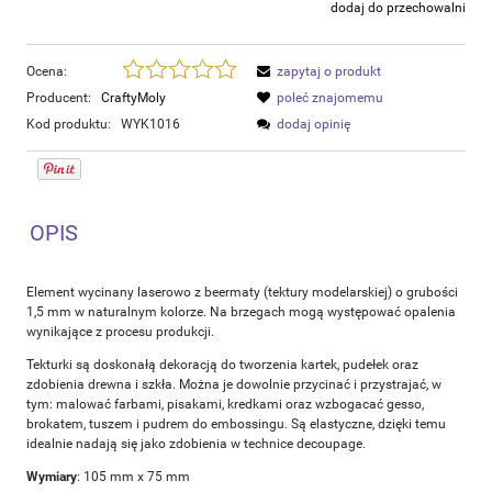
dodaj do przechowalni
Ocena:
zapytaj o produkt
Producent:
CraftyMoly
poleć znajomemu
Kod produktu:
WYK1016
dodaj opinię
OPIS
Element wycinany laserowo z beermaty (tektury modelarskiej) o grubości
1,5 mm w naturalnym kolorze. Na brzegach mogą występować opalenia
wynikające z procesu produkcji.
Tekturki są doskonałą dekoracją do tworzenia kartek, pudełek oraz
zdobienia drewna i szkła. Można je dowolnie przycinać i przystrajać, w
tym: malować farbami, pisakami, kredkami oraz wzbogacać gesso,
brokatem, tuszem i pudrem do embossingu. Są elastyczne, dzięki temu
idealnie nadają się jako zdobienia w technice decoupage.
Wymiary
: 105 mm x 75 mm