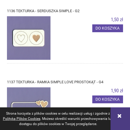
1136 TEKTURKA - SERDUSZKA SIMPLE - G2
1,50 zł
DO KOSZYKA
1137 TEKTURKA - RAMKA SIMPLE LOVE PROSTOKĄT - G4
1,90 zł
DO KOSZYKA
Strona korzysta z plików cookies w celu realizacji usług i zgodnie z
Polityką Plików Cookies
. Możesz określić warunki przechowywania lub
dostępu do plików cookies w Twojej przeglądarce.