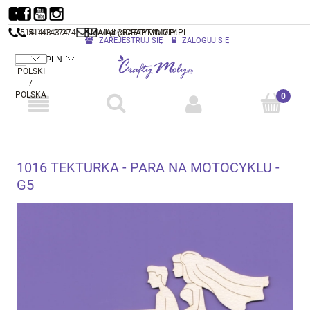
514 143 274
514 143 274
MAIL@CRAFTYMOLY.PL
MAIL@CRAFTYMOLY.PL
ZAREJESTRUJ SIĘ
ZALOGUJ SIĘ
1016 TEKTURKA - PARA NA MOTOCYKLU -
G5