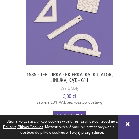
1535 - TEKTURKA - EKIERKA, KALKULATOR,
LINIJKA, KĄT. - G11
CraftyMoly
3,30 zł
zawiera 23% VAT, bez kosztów dostawy
DO KOSZYKA
Strona korzysta z plików cookies w celu realizacji usług i zgodnie z
Polityką Plików Cookies
. Możesz określić warunki przechowywania lub
dostępu do plików cookies w Twojej przeglądarce.