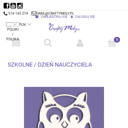
514 143 274
MAIL@CRAFTYMOLY.PL
ZAREJESTRUJ SIĘ
ZALOGUJ SIĘ
SZKOLNE / DZIEŃ NAUCZYCIELA