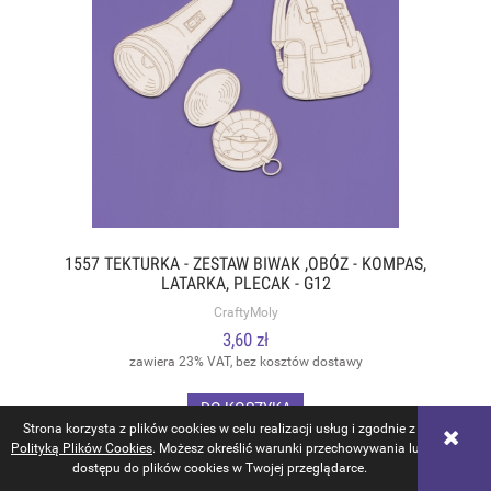
1557 TEKTURKA - ZESTAW BIWAK ,OBÓZ - KOMPAS,
LATARKA, PLECAK - G12
CraftyMoly
3,60 zł
zawiera 23% VAT, bez kosztów dostawy
DO KOSZYKA
Strona korzysta z plików cookies w celu realizacji usług i zgodnie z
Polityką Plików Cookies
. Możesz określić warunki przechowywania lub
dostępu do plików cookies w Twojej przeglądarce.