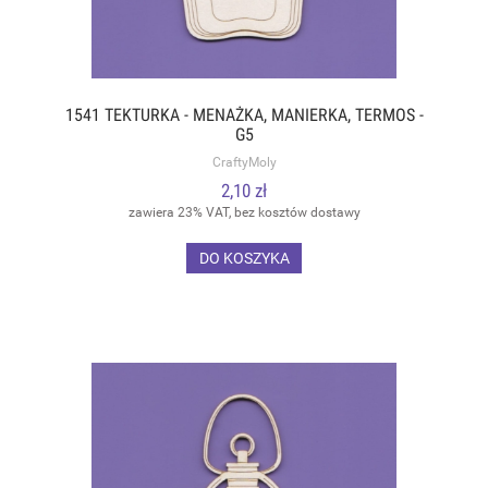
1541 TEKTURKA - MENAŻKA, MANIERKA, TERMOS -
G5
CraftyMoly
2,10 zł
zawiera 23% VAT, bez kosztów dostawy
DO KOSZYKA