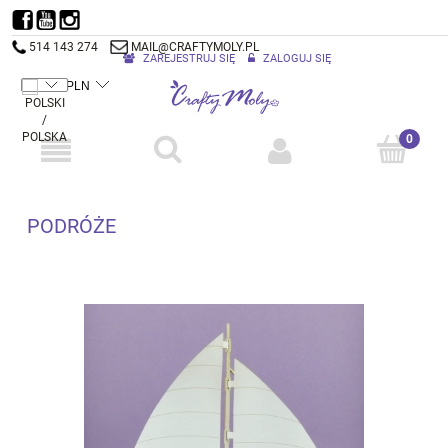
514 143 274
MAIL@CRAFTYMOLY.PL
ZAREJESTRUJ SIĘ
ZALOGUJ SIĘ
PODRÓŻE