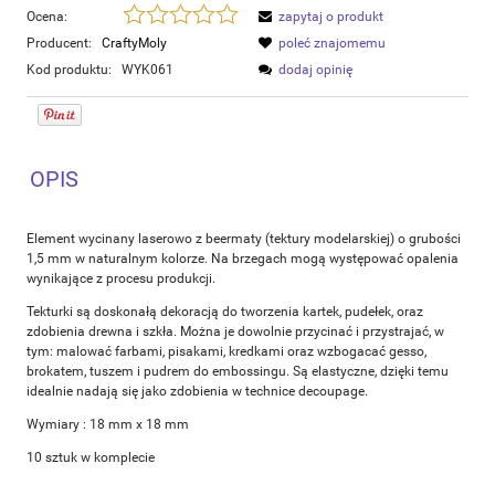
Ocena:
zapytaj o produkt
Producent:
CraftyMoly
poleć znajomemu
Kod produktu:
WYK061
dodaj opinię
OPIS
Element wycinany laserowo z beermaty (tektury modelarskiej) o grubości
1,5 mm w naturalnym kolorze. Na brzegach mogą występować opalenia
wynikające z procesu produkcji.
Tekturki są doskonałą dekoracją do tworzenia kartek, pudełek, oraz
zdobienia drewna i szkła. Można je dowolnie przycinać i przystrajać, w
tym: malować farbami, pisakami, kredkami oraz wzbogacać gesso,
brokatem, tuszem i pudrem do embossingu. Są elastyczne, dzięki temu
idealnie nadają się jako zdobienia w technice decoupage.
Wymiary : 18 mm x 18 mm
10 sztuk w komplecie