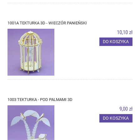
1001A TEKTURKA 3D - WIECZÓR PANIEŃSKI
10,10 zł
DO KOSZYKA
1003 TEKTURKA - POD PALMAMI 3D
9,00 zł
DO KOSZYKA