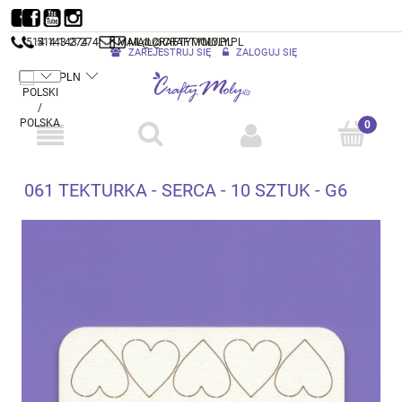
514 143 274
514 143 274
MAIL@CRAFTYMOLY.PL
MAIL@CRAFTYMOLY.PL
ZAREJESTRUJ SIĘ
ZALOGUJ SIĘ
061 TEKTURKA - SERCA - 10 SZTUK - G6