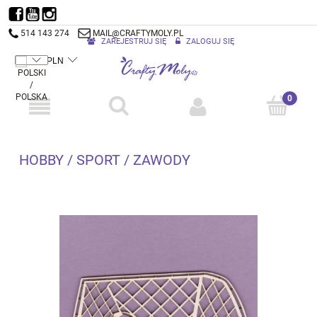
514 143 274
MAIL@CRAFTYMOLY.PL
ZAREJESTRUJ SIĘ
ZALOGUJ SIĘ
HOBBY / SPORT / ZAWODY