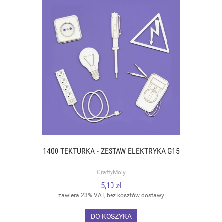
1400 TEKTURKA - ZESTAW ELEKTRYKA G15
CraftyMoly
5,10 zł
zawiera 23% VAT, bez kosztów dostawy
DO KOSZYKA