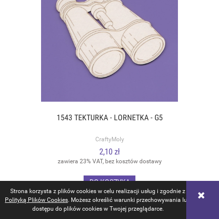
1543 TEKTURKA - LORNETKA - G5
CraftyMoly
2,10 zł
zawiera 23% VAT, bez kosztów dostawy
DO KOSZYKA
Strona korzysta z plików cookies w celu realizacji usług i zgodnie z
Polityką Plików Cookies
. Możesz określić warunki przechowywania lub
dostępu do plików cookies w Twojej przeglądarce.