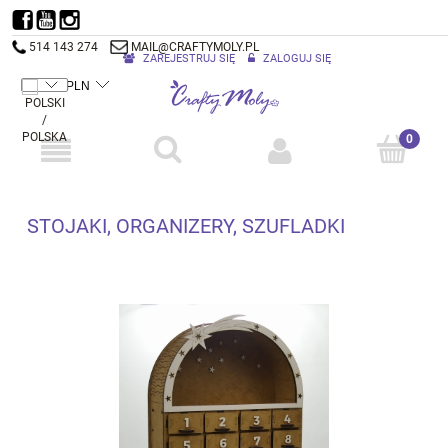
514 143 274
MAIL@CRAFTYMOLY.PL
ZAREJESTRUJ SIĘ
ZALOGUJ SIĘ
STOJAKI, ORGANIZERY, SZUFLADKI