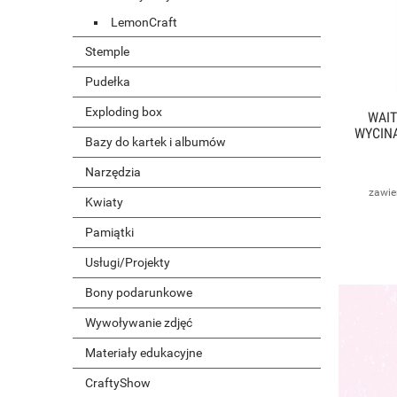
LemonCraft
Stemple
Pudełka
Exploding box
WAIT
WYCINA
Bazy do kartek i albumów
SCRA
Narzędzia
zawie
Kwiaty
Pamiątki
Usługi/Projekty
Bony podarunkowe
Wywoływanie zdjęć
Materiały edukacyjne
CraftyShow