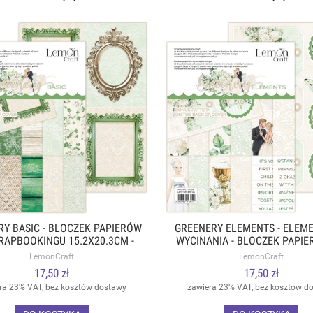
Y BASIC - BLOCZEK PAPIERÓW
GREENERY ELEMENTS - ELEM
RAPBOOKINGU 15.2X20.3CM -
WYCINANIA - BLOCZEK PAPI
LEMONCRAFT
SCRAPBOOKINGU 15.2X20.
LemonCraft
LemonCraft
LEMONCRAFT
17,50 zł
17,50 zł
ra 23% VAT, bez kosztów dostawy
zawiera 23% VAT, bez kosztów d