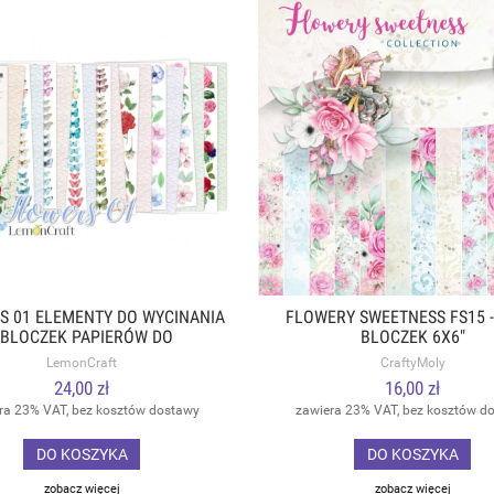
S 01 ELEMENTY DO WYCINANIA
FLOWERY SWEETNESS FS15 
 BLOCZEK PAPIERÓW DO
BLOCZEK 6X6"
PBOOKINGU 15,24X30,5CM -
LemonCraft
CraftyMoly
LEMONCRAFT
24,00 zł
16,00 zł
ra 23% VAT, bez kosztów dostawy
zawiera 23% VAT, bez kosztów d
DO KOSZYKA
DO KOSZYKA
zobacz więcej
zobacz więcej