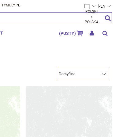
FTYMOLY.PL
ZAREJESTRUJ SIĘ
ZALOGUJ SIĘ
KT
(PUSTY)