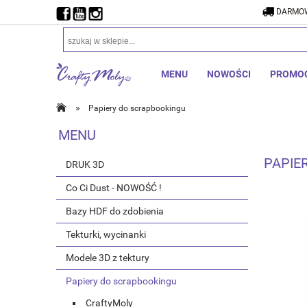
DARMOW
MENU
NOWOŚCI
PROMO
»
Papiery do scrapbookingu
MENU
PAPIE
DRUK 3D
Co Ci Dust - NOWOŚĆ !
Bazy HDF do zdobienia
Tekturki, wycinanki
Modele 3D z tektury
Papiery do scrapbookingu
CraftyMoly