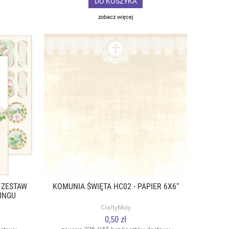
DO KOSZYKA
zobacz więcej
 ZESTAW
KOMUNIA ŚWIĘTA HC02 - PAPIER 6X6"
INGU
FT
CraftyMoly
0,50 zł