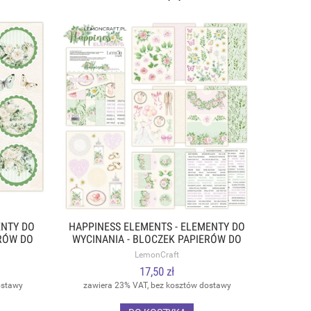
ENTY DO
HAPPINESS ELEMENTS - ELEMENTY DO
ERÓW DO
WYCINANIA - BLOCZEK PAPIERÓW DO
3CM -
SCRAPBOOKINGU 15.2X20.3CM -
LemonCraft
LEMONCRAFT
17,50 zł
ostawy
zawiera 23% VAT, bez kosztów dostawy