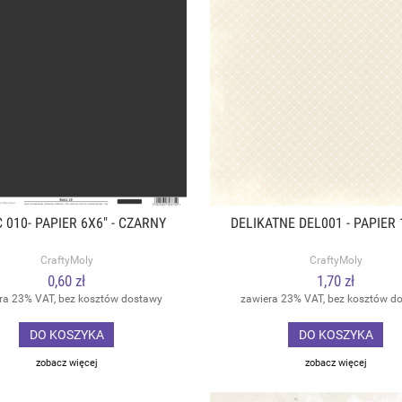
 010- PAPIER 6X6" - CZARNY
DELIKATNE DEL001 - PAPIER 
CraftyMoly
CraftyMoly
0,60 zł
1,70 zł
ra 23% VAT, bez kosztów dostawy
zawiera 23% VAT, bez kosztów d
DO KOSZYKA
DO KOSZYKA
zobacz więcej
zobacz więcej