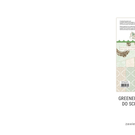
GREENER
DO SC
zawie