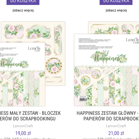
DO KOSZYKA
DO KOSZYKA
zobacz więcej
zobacz więcej
ESS MAŁY ZESTAW - BLOCZEK
HAPPINESS ZESTAW GŁÓWNY -
IERÓW DO SCRAPBOOKINGU
PAPIERÓW DO SCRAPBOOK
,3X20.3CM - LEMONCRAFT
30X30CM - LEMONCRA
LemonCraft
LemonCraft
19,00 zł
21,00 zł