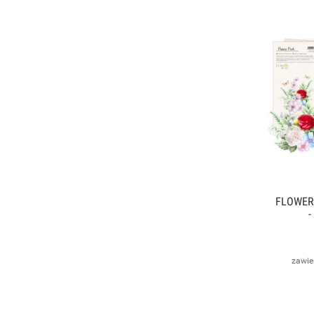
FLOWER
-
SCRA
zawie