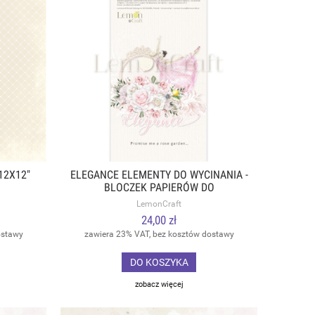
12X12"
ELEGANCE ELEMENTY DO WYCINANIA -
BLOCZEK PAPIERÓW DO
SCRAPBOOKINGU 15,24X30,5CM -
LemonCraft
LEMONCRAFT
24,00 zł
ostawy
zawiera 23% VAT, bez kosztów dostawy
DO KOSZYKA
zobacz więcej