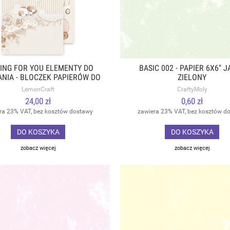
ING FOR YOU ELEMENTY DO
BASIC 002 - PAPIER 6X6" 
NIA - BLOCZEK PAPIERÓW DO
ZIELONY
PBOOKINGU 15,24X30,5CM -
LemonCraft
CraftyMoly
LEMONCRAFT
24,00 zł
0,60 zł
ra 23% VAT, bez kosztów dostawy
zawiera 23% VAT, bez kosztów d
DO KOSZYKA
DO KOSZYKA
zobacz więcej
zobacz więcej