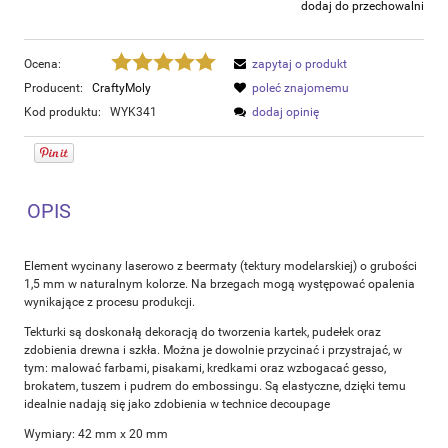
dodaj do przechowalni
Ocena:
zapytaj o produkt
Producent:
CraftyMoly
poleć znajomemu
Kod produktu:
WYK341
dodaj opinię
OPIS
Element wycinany laserowo z beermaty (tektury modelarskiej) o grubości
1,5 mm w naturalnym kolorze. Na brzegach mogą występować opalenia
wynikające z procesu produkcji.
Tekturki są doskonałą dekoracją do tworzenia kartek, pudełek oraz
zdobienia drewna i szkła. Można je dowolnie przycinać i przystrajać, w
tym: malować farbami, pisakami, kredkami oraz wzbogacać gesso,
brokatem, tuszem i pudrem do embossingu. Są elastyczne, dzięki temu
idealnie nadają się jako zdobienia w technice decoupage
Wymiary: 42 mm x 20 mm