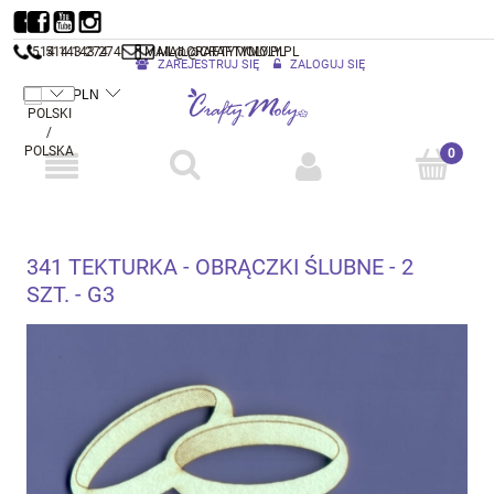
514 143 274
514 143 274
MAIL@CRAFTYMOLY.PL
MAIL@CRAFTYMOLY.PL
ZAREJESTRUJ SIĘ
ZALOGUJ SIĘ
341 TEKTURKA - OBRĄCZKI ŚLUBNE - 2
SZT. - G3