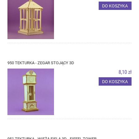
DO KOSZYKA
950 TEKTURKA - ZEGAR STOJĄCY 3D
8,10 zł
DO KOSZYKA
951 TEKTURKA - WIEŻA EIFLA 3D - EIFFEL TOWER