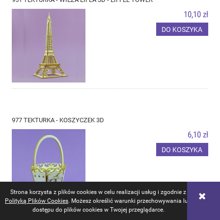
10,10 zł
DO KOSZYKA
977 TEKTURKA - KOSZYCZEK 3D
6,10 zł
DO KOSZYKA
Strona korzysta z plików cookies w celu realizacji usług i zgodnie z
Polityką Plików Cookies
. Możesz określić warunki przechowywania lub
dostępu do plików cookies w Twojej przeglądarce.