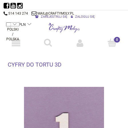
514 143 274
MAIL@CRAFTYMOLY.PL
ZAREJESTRUJ SIĘ
ZALOGUJ SIĘ
CYFRY DO TORTU 3D