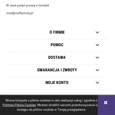
W razie pytań proszę o kontakt
mail@craftymoly.pl
O FIRMIE
POMOC
DOSTAWA
GWARANCJA I ZWROTY
MOJE KONTO
pokaż pełną wersję strony
Strona korzysta z plików cookies w celu realizacji usług i zgodnie z
Polityką Plików Cookies
. Możesz określić warunki przechowywania lub
Sklep internetowy Shoper.pl
dostępu do plików cookies w Twojej przeglądarce.