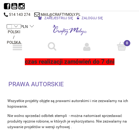
514 143 274
MAIL@CRAFTYMOLY.PL
ZAREJESTRUJ SIĘ
ZALOGUJ SIĘ
czas realizacji zamówień do 7 dni
PRAWA AUTORSKIE
Wszystkie projekty objęte są prawami autorskimi i nie zezwalamy na ich
kopiowanie.
Nie wolno sprzedać odbitek stempli - można natomiast sprzedawać
produkty ręcznie robione, w których je wykorzystano. Nie zezwalamy na
używanie projektów w wersji cyfrowej .