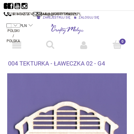
514 143 274
514 143 274
MAIL@CRAFTYMOLY.PL
MAIL@CRAFTYMOLY.PL
ZAREJESTRUJ SIĘ
ZALOGUJ SIĘ
004 TEKTURKA - ŁAWECZKA 02 - G4