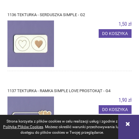
1136 TEKTURKA - SERDUSZKA SIMPLE - G2
1,50 zł
DO KOSZYKA
1137 TEKTURKA - RAMKA SIMPLE LOVE PROSTOKĄT - G4
1,90 zł
DO KOSZYKA
Strona korzysta z plików cookies w celu realizacji usług i zgodnie z
Polityką Plików Cookies
. Możesz określić warunki przechowywania lub
dostępu do plików cookies w Twojej przeglądarce.