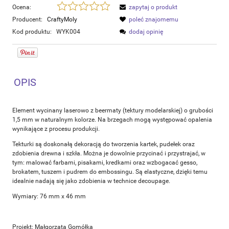
Ocena:
zapytaj o produkt
Producent:
CraftyMoly
poleć znajomemu
Kod produktu:
WYK004
dodaj opinię
OPIS
Element wycinany laserowo z beermaty (tektury modelarskiej) o grubości
1,5 mm w naturalnym kolorze. Na brzegach mogą występować opalenia
wynikające z procesu produkcji.
Tekturki są doskonałą dekoracją do tworzenia kartek, pudełek oraz
zdobienia drewna i szkła. Można je dowolnie przycinać i przystrajać, w
tym: malować farbami, pisakami, kredkami oraz wzbogacać gesso,
brokatem, tuszem i pudrem do embossingu. Są elastyczne, dzięki temu
idealnie nadają się jako zdobienia w technice decoupage.
Wymiary: 76 mm x 46 mm
Projekt: Małgorzata Gomółka