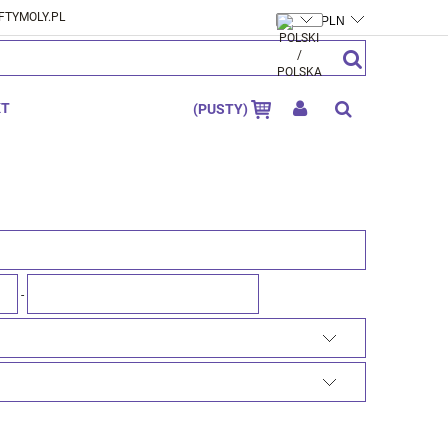
FTYMOLY.PL
ZAREJESTRUJ SIĘ
ZALOGUJ SIĘ
KT
(PUSTY)
-