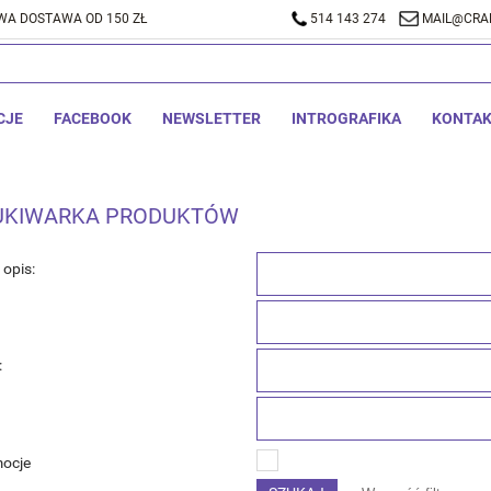
A DOSTAWA OD 150 ZŁ
514 143 274
MAIL@CRA
CJE
FACEBOOK
NEWSLETTER
INTROGRAFIKA
KONTA
UKIWARKA PRODUKTÓW
opis:
:
mocje