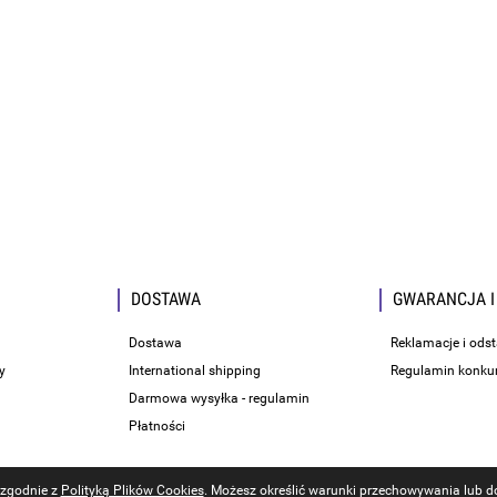
DOSTAWA
GWARANCJA I
Dostawa
Reklamacje i ods
y
International shipping
Regulamin konku
Darmowa wysyłka - regulamin
Płatności
i zgodnie z
Polityką Plików Cookies
. Możesz określić warunki przechowywania lub do