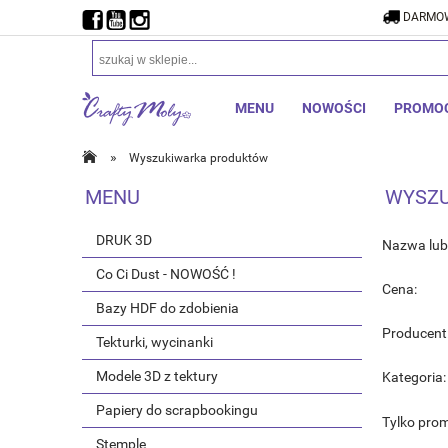
DARMOW
MENU
NOWOŚCI
PROMO
»
Wyszukiwarka produktów
MENU
WYSZ
DRUK 3D
Nazwa lub 
Co Ci Dust - NOWOŚĆ !
Cena:
Bazy HDF do zdobienia
Producent
Tekturki, wycinanki
Modele 3D z tektury
Kategoria:
Papiery do scrapbookingu
Tylko pro
Stemple