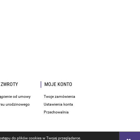
 ZWROTY
MOJE KONTO
tąpienie od umowy
Twoje zamówienia
rsu urodzinowego
Ustawienia konta
Przechowalnia
stępu do plików cookies w Twojej przeglądarce.