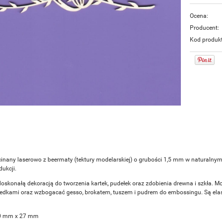
Ocena:
Producent:
Kod produk
inany laserowo z beermaty (tektury modelarskiej) o grubości 1,5 mm w naturalny
ukcji.
doskonałą dekoracją do tworzenia kartek, pudełek oraz zdobienia drewna i szkła. M
redkami oraz wzbogacać gesso, brokatem, tuszem i pudrem do embossingu. Są elasty
0 mm x 27 mm