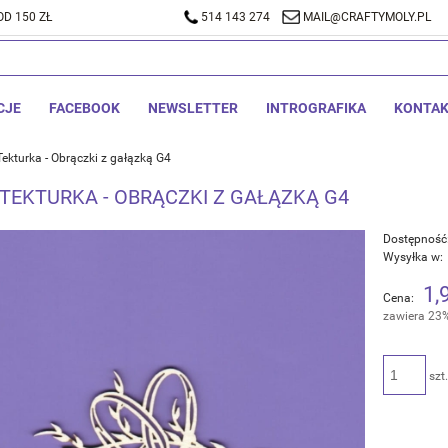
D 150 ZŁ
A DOSTAWA OD 150 ZŁ
514 143 274
514 143 274
MAIL@CRAFTYMOLY.PL
MAIL@CRA
CJE
FACEBOOK
NEWSLETTER
INTROGRAFIKA
KONTA
ekturka - Obrączki z gałązką G4
 TEKTURKA - OBRĄCZKI Z GAŁĄZKĄ G4
Dostępność
Wysyłka w:
1,
Cena:
zawiera 23
szt