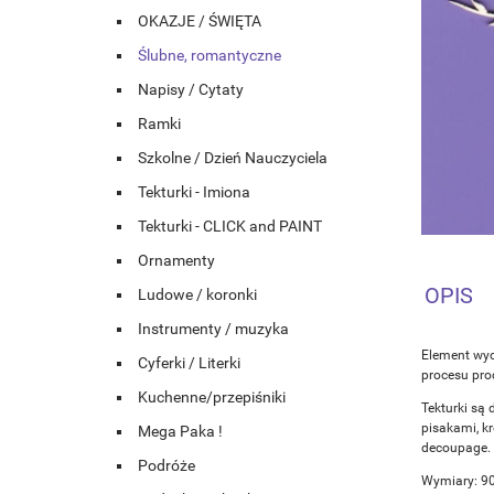
OKAZJE / ŚWIĘTA
Ślubne, romantyczne
Napisy / Cytaty
Ramki
Szkolne / Dzień Nauczyciela
Tekturki - Imiona
Tekturki - CLICK and PAINT
Ornamenty
OPIS
Ludowe / koronki
Instrumenty / muzyka
Element wyc
Cyferki / Literki
procesu prod
Kuchenne/przepiśniki
Tekturki są 
pisakami, k
Mega Paka !
decoupage.
Podróże
Wymiary: 9