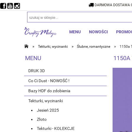
DARMOWA DOSTAWA O
DARMOW
MENU
NOWOŚCI
PROMO
»
»
»
Tekturki, wycinanki
Ślubne, romantyczne
1150a T
MENU
1150A
DRUK 3D
Co Ci Dust - NOWOŚĆ !
Bazy HDF do zdobienia
Tekturki, wycinanki
Jesień 2025
Złoto
Tekturki - KOLEKCJE