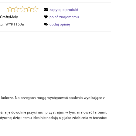
zapytaj o produkt
CraftyMoly
poleć znajomemu
tu:
WYK1150a
dodaj opinię
m kolorze. Na brzegach mogą występować opalenia wynikające z
ożna je dowolnie przycinać i przystrajać, w tym: malować farbami,
czne, dzięki temu idealnie nadają się jako zdobienia w technice