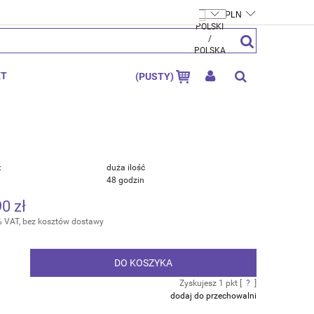
FTYMOLY.PL
ZAREJESTRUJ SIĘ
ZALOGUJ SIĘ
KT
(PUSTY)
:
duża ilość
48 godzin
90 zł
% VAT, bez kosztów dostawy
DO KOSZYKA
.
Zyskujesz
1
pkt [
?
]
dodaj do przechowalni