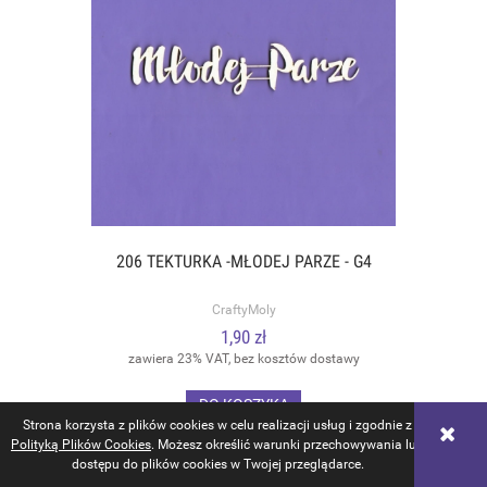
206 TEKTURKA -MŁODEJ PARZE - G4
CraftyMoly
1,90 zł
zawiera 23% VAT, bez kosztów dostawy
DO KOSZYKA
Strona korzysta z plików cookies w celu realizacji usług i zgodnie z
Polityką Plików Cookies
. Możesz określić warunki przechowywania lub
dostępu do plików cookies w Twojej przeglądarce.