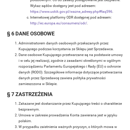
polubownym. Co do zasady postępowanie jest bezpłatne.
Wykaz sądów dostępny jest pod adresem:
https://www.uokik.gov.pl/wazne_adresy.php#faq596
.
Internetowej platformy ODR dostępnej pod adresem:
http://ec.europa.eu/consumers/odr/
.
§ 6 DANE OSOBOWE
Administratorem danych osobowych przekazanych przez
Kupującego podczas korzystania ze Sklepu jest Sprzedawca.
Dane osobowe Kupującego przetwarzane są na podstawie umowy
i w celu jej realizacji, zgodnie z zasadami określonymi w ogólnym
rozporządzeniu Parlamentu Europejskiego i Rady (EU) o ochronie
danych (RODO). Szczegółowe informacje dotyczące przetwarzania
danych przez Sprzedawcę zawiera polityka prywatności
zamieszczona w Sklepie.
§ 7 ZASTRZEŻENIA
Zakazane jest dostarczanie przez Kupującego treści o charakterze
bezprawnym.
Umowa w zakresie prowadzenia Konta zawierana jest w języku
polskim.
W przypadku zaistnienia ważnych przyczyn, o których mowa w