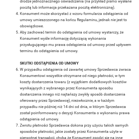
drodze jednoznacznego oświadczenia (na przykład pismo wysłane
pocztą lub informacja przekazana pocztą elektroniczną).
Konsument może skorzystać z wzoru formularza odstąpienia od
umowy umieszczonego na końcu Regulaminu, jednak nie jest to
obowiązkowe.
Aby zachować termin do odstąpienia od umowy wystarczy, że
Konsument wyśle informację dotyczącą wykonania
przysługującego mu prawa odstąpienia od umowy przed upływem
terminu do odstąpienia od umowy.
SKUTKI ODSTĄPIENIA OD UMOWY
W przypadku odstąpienia od zawartej umowy Sprzedawca zwraca
Konsumentowi wszystkie otrzymane od niego płatności, w tym
koszty dostarczenia towaru (z wyjątkiem dodatkowych kosztów
wynikających z wybranego przez Konsumenta sposobu
dostarczenia innego niż najtańszy zwykły sposób dostarczenia
oferowany przez Sprzedawcę), niezwłocznie, a w każdym
przypadku nie później niż 14 dni od dnia, w którym Sprzedawca
został poinformowany o decyzji Konsumenta o wykonaniu prawa
odstąpienia od umowy.
Zwrotu płatności Sprzedawca dokona przy użyciu takich samych
sposobów płatności, jakie zostały przez Konsumenta użyte w
pierwotnej transakcji, chyba że Konsument zgodzi się na inne