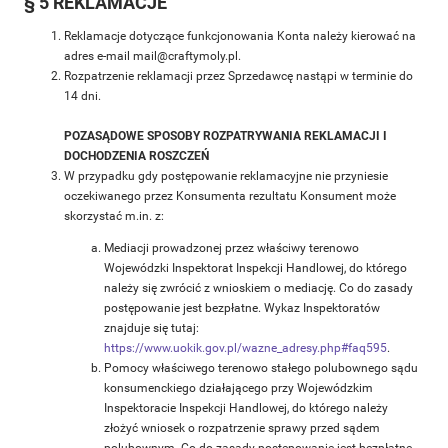
§ 5 REKLAMACJE
Reklamacje dotyczące funkcjonowania Konta należy kierować na
adres e-mail mail@craftymoly.pl.
Rozpatrzenie reklamacji przez Sprzedawcę nastąpi w terminie do
14 dni.
POZASĄDOWE SPOSOBY ROZPATRYWANIA REKLAMACJI I
DOCHODZENIA ROSZCZEŃ
W przypadku gdy postępowanie reklamacyjne nie przyniesie
oczekiwanego przez Konsumenta rezultatu Konsument może
skorzystać m.in. z:
Mediacji prowadzonej przez właściwy terenowo
Wojewódzki Inspektorat Inspekcji Handlowej, do którego
należy się zwrócić z wnioskiem o mediację. Co do zasady
postępowanie jest bezpłatne. Wykaz Inspektoratów
znajduje się tutaj:
https://www.uokik.gov.pl/wazne_adresy.php#faq595
.
Pomocy właściwego terenowo stałego polubownego sądu
konsumenckiego działającego przy Wojewódzkim
Inspektoracie Inspekcji Handlowej, do którego należy
złożyć wniosek o rozpatrzenie sprawy przed sądem