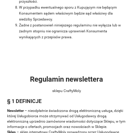
przyszłości.
W przypadku ewentualnego sporu z Kupującym nie będącym
Konsumentem sądem właściwym będzie sąd właściwy dla
siedziby Sprzedawcy.
Żadne z postanowień niniejszego regulaminu nie wyłącza lub w
żadnym stopniu nie ogranicza uprawnień Konsumenta
wynikających z przepisów prawa.
Regulamin newslettera
sklepu CraftyMoly
§ 1 DEFINICJE
Newsletter
– nieodpłatnie świadczona drogą elektroniczną usługa, dzięki
której Usługobiorca może otrzymywać od Usługodawcy drogą
elektroniczną uprzednio zamówione wiadomości dotyczące Sklepu, w tym
informacje o ofertach, promocjach oraz nowościach w Sklepie.
Sklep
– sklep internetowy CraftyMoly prowadzony przez Usługodawcę