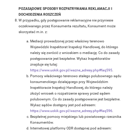
POZASĄDOWE SPOSOBY ROZPATRYWANIA REKLAMACJI I
DOCHODZENIA ROSZCZEŃ
W przypadku, gdy postępowanie reklamacyjne nie przyniesie
oczekiwanego przez Konsumenta rezultatu, Konsument może
skorzystać m.in. z:
Mediacji prowadzonej przez właściwy terenowo
Wojewódzki Inspektorat Inspekcji Handlowej, do którego
należy się zwrócić z wnioskiem o mediację. Co do zasady
postępowanie jest bezpłatne. Wykaz Inspektoratów
znajduje się tutaj:
https://www.uokik.gov.pl/wazne_adresy.php#faq595
.
Pomocy właściwego terenowo stałego polubownego sądu
konsumenckiego działającego przy Wojewódzkim
Inspektoracie Inspekcji Handlowej, do którego należy
złożyć wniosek o rozpatrzenie sprawy przed sądem
polubownym. Co do zasady postępowanie jest bezpłatne.
Wykaz sądów dostępny jest pod adresem:
https://www.uokik.gov.pl/wazne_adresy.php#faq596
.
Bezpłatnej pomocy miejskiego lub powiatowego rzecznika
Konsumentów.
Internetowej platformy ODR dostępnej pod adresem: