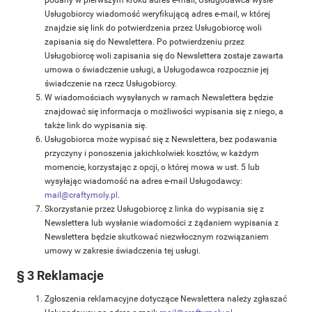
podany w pierwszym kroku adres e-mail, Usługodawca wyśle
Usługobiorcy wiadomość weryfikującą adres e-mail, w której
znajdzie się link do potwierdzenia przez Usługobiorcę woli
zapisania się do Newslettera. Po potwierdzeniu przez
Usługobiorcę woli zapisania się do Newslettera zostaje zawarta
umowa o świadczenie usługi, a Usługodawca rozpocznie jej
świadczenie na rzecz Usługobiorcy.
W wiadomościach wysyłanych w ramach Newslettera będzie
znajdować się informacja o możliwości wypisania się z niego, a
także link do wypisania się.
Usługobiorca może wypisać się z Newslettera, bez podawania
przyczyny i ponoszenia jakichkolwiek kosztów, w każdym
momencie, korzystając z opcji, o której mowa w ust. 5 lub
wysyłając wiadomość na adres e-mail Usługodawcy:
mail@craftymoly.pl
.
Skorzystanie przez Usługobiorcę z linka do wypisania się z
Newslettera lub wysłanie wiadomości z żądaniem wypisania z
Newslettera będzie skutkować niezwłocznym rozwiązaniem
umowy w zakresie świadczenia tej usługi.
§ 3 Reklamacje
Zgłoszenia reklamacyjne dotyczące Newslettera należy zgłaszać