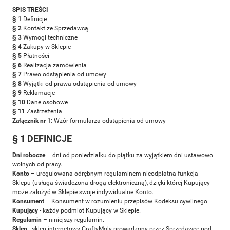
SPIS TREŚCI
§ 1
Definicje
§ 2
Kontakt ze Sprzedawcą
§ 3
Wymogi techniczne
§ 4
Zakupy w Sklepie
§ 5
Płatności
§ 6
Realizacja zamówienia
§ 7
Prawo odstąpienia od umowy
§ 8
Wyjątki od prawa odstąpienia od umowy
§ 9
Reklamacje
§ 10
Dane osobowe
§ 11
Zastrzeżenia
Załącznik nr 1:
Wzór formularza odstąpienia od umowy
§ 1 DEFINICJE
Dni robocze
– dni od poniedziałku do piątku za wyjątkiem dni ustawowo
wolnych od pracy.
Konto
– uregulowana odrębnym regulaminem nieodpłatna funkcja
Sklepu (usługa świadczona drogą elektroniczną), dzięki której Kupujący
może założyć w Sklepie swoje indywidualne Konto.
Konsument
– Konsument w rozumieniu przepisów Kodeksu cywilnego.
Kupujący
- każdy podmiot Kupujący w Sklepie.
Regulamin
– niniejszy regulamin.
Sklep
- sklep internetowy CraftyMoly prowadzony przez Sprzedawcę pod