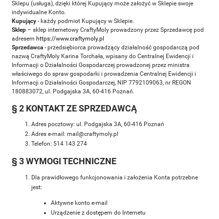
Sklepu (usługa), dzięki której Kupujący może założyć w Sklepie swoje
indywidualne Konto.
Kupujący
- każdy podmiot Kupujący w Sklepie.
Sklep
– sklep internetowy CraftyMoly prowadzony przez Sprzedawcę pod
adresem
https://www.craftymoly.pl
Sprzedawca
- przedsiębiorca prowadzący działalność gospodarczą pod
nazwą CraftyMoly Karina Torchała, wpisany do Centralnej Ewidencji i
Informacji o Działalności Gospodarczej prowadzonej przez ministra
właściwego do spraw gospodarki i prowadzenia Centralnej Ewidencji i
Informacji o Działalności Gospodarczej, NIP 7792109063, nr REGON
180883072, ul. Podgajska 3A, 60-416 Poznań.
§ 2 KONTAKT ZE SPRZEDAWCĄ
Adres pocztowy: ul. Podgajska 3A, 60-416 Poznań
Adres e-mail: mail@craftymoly.pl
Telefon: 514 143 274
§ 3 WYMOGI TECHNICZNE
Dla prawidłowego funkcjonowania i założenia Konta potrzebne
jest:
Aktywne konto e-mail
Urządzenie z dostępem do Internetu