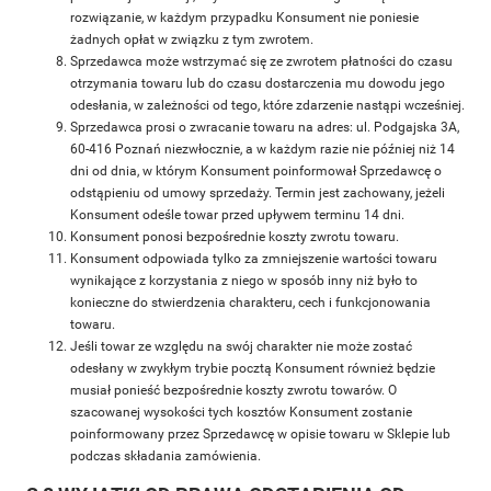
rozwiązanie, w każdym przypadku Konsument nie poniesie
żadnych opłat w związku z tym zwrotem.
Sprzedawca może wstrzymać się ze zwrotem płatności do czasu
otrzymania towaru lub do czasu dostarczenia mu dowodu jego
odesłania, w zależności od tego, które zdarzenie nastąpi wcześniej.
Sprzedawca prosi o zwracanie towaru na adres: ul. Podgajska 3A,
60-416 Poznań niezwłocznie, a w każdym razie nie później niż 14
dni od dnia, w którym Konsument poinformował Sprzedawcę o
odstąpieniu od umowy sprzedaży. Termin jest zachowany, jeżeli
Konsument odeśle towar przed upływem terminu 14 dni.
Konsument ponosi bezpośrednie koszty zwrotu towaru.
Konsument odpowiada tylko za zmniejszenie wartości towaru
wynikające z korzystania z niego w sposób inny niż było to
konieczne do stwierdzenia charakteru, cech i funkcjonowania
towaru.
Jeśli towar ze względu na swój charakter nie może zostać
odesłany w zwykłym trybie pocztą Konsument również będzie
musiał ponieść bezpośrednie koszty zwrotu towarów. O
szacowanej wysokości tych kosztów Konsument zostanie
poinformowany przez Sprzedawcę w opisie towaru w Sklepie lub
podczas składania zamówienia.