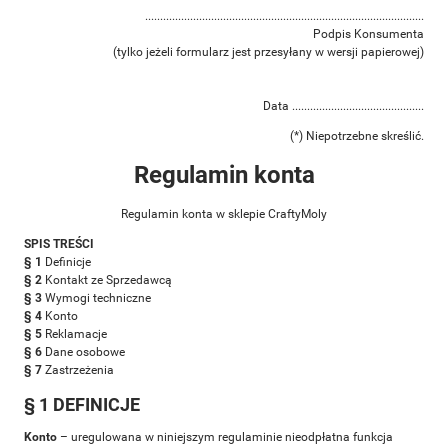
.............................................................................................
Podpis Konsumenta
(tylko jeżeli formularz jest przesyłany w wersji papierowej)
Data ............................................
(*) Niepotrzebne skreślić.
Regulamin konta
Regulamin konta w sklepie CraftyMoly
SPIS TREŚCI
§ 1
Definicje
§ 2
Kontakt ze Sprzedawcą
§ 3
Wymogi techniczne
§ 4
Konto
§ 5
Reklamacje
§ 6
Dane osobowe
§ 7
Zastrzeżenia
§ 1 DEFINICJE
Konto
– uregulowana w niniejszym regulaminie nieodpłatna funkcja