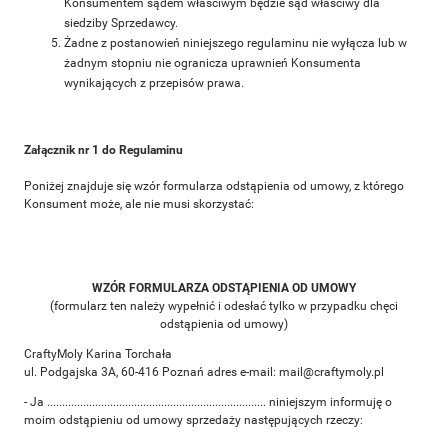
Konsumentem sądem właściwym będzie sąd właściwy dla
siedziby Sprzedawcy.
Żadne z postanowień niniejszego regulaminu nie wyłącza lub w
żadnym stopniu nie ogranicza uprawnień Konsumenta
wynikających z przepisów prawa.
Załącznik nr 1 do Regulaminu
Poniżej znajduje się wzór formularza odstąpienia od umowy, z którego
Konsument może, ale nie musi skorzystać:
WZÓR FORMULARZA ODSTĄPIENIA OD UMOWY
(formularz ten należy wypełnić i odesłać tylko w przypadku chęci
odstąpienia od umowy)
CraftyMoly Karina Torchała
ul. Podgajska 3A, 60-416 Poznań adres e-mail: mail@craftymoly.pl
- Ja ......................................................................... niniejszym informuję o
moim odstąpieniu od umowy sprzedaży następujących rzeczy: