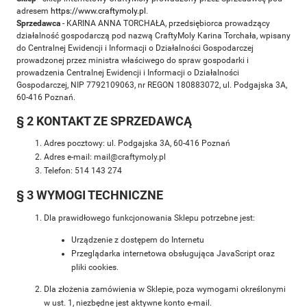
adresem
https://www.craftymoly.pl
.
Sprzedawca
- KARINA ANNA TORCHAŁA, przedsiębiorca prowadzący
działalność gospodarczą pod nazwą CraftyMoly Karina Torchała, wpisany
do Centralnej Ewidencji i Informacji o Działalności Gospodarczej
prowadzonej przez ministra właściwego do spraw gospodarki i
prowadzenia Centralnej Ewidencji i Informacji o Działalności
Gospodarczej, NIP 7792109063, nr REGON 180883072, ul. Podgajska 3A,
60-416 Poznań.
§ 2 KONTAKT ZE SPRZEDAWCĄ
Adres pocztowy: ul. Podgajska 3A, 60-416 Poznań
Adres e-mail: mail@craftymoly.pl
Telefon: 514 143 274
§ 3 WYMOGI TECHNICZNE
Dla prawidłowego funkcjonowania Sklepu potrzebne jest:
Urządzenie z dostępem do Internetu
Przeglądarka internetowa obsługująca JavaScript oraz
pliki cookies.
Dla złożenia zamówienia w Sklepie, poza wymogami określonymi
w ust. 1, niezbędne jest aktywne konto e-mail.