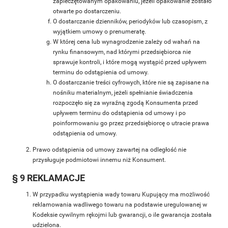
zapieczętowanym opakowaniu, jeżeli opakowanie zostało
otwarte po dostarczeniu.
O dostarczanie dzienników, periodyków lub czasopism, z
wyjątkiem umowy o prenumeratę.
W której cena lub wynagrodzenie zależy od wahań na
rynku finansowym, nad którymi przedsiębiorca nie
sprawuje kontroli, i które mogą wystąpić przed upływem
terminu do odstąpienia od umowy.
O dostarczanie treści cyfrowych, które nie są zapisane na
nośniku materialnym, jeżeli spełnianie świadczenia
rozpoczęło się za wyraźną zgodą Konsumenta przed
upływem terminu do odstąpienia od umowy i po
poinformowaniu go przez przedsiębiorcę o utracie prawa
odstąpienia od umowy.
Prawo odstąpienia od umowy zawartej na odległość nie
przysługuje podmiotowi innemu niż Konsument.
§ 9 REKLAMACJE
W przypadku wystąpienia wady towaru Kupujący ma możliwość
reklamowania wadliwego towaru na podstawie uregulowanej w
Kodeksie cywilnym rękojmi lub gwarancji, o ile gwarancja została
udzielona.