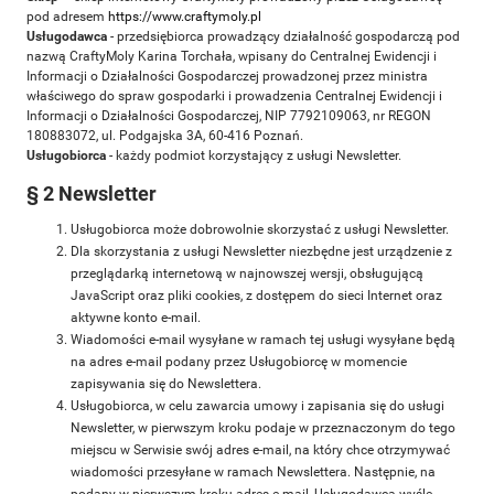
pod adresem
https://www.craftymoly.pl
Usługodawca
- przedsiębiorca prowadzący działalność gospodarczą pod
nazwą CraftyMoly Karina Torchała, wpisany do Centralnej Ewidencji i
Informacji o Działalności Gospodarczej prowadzonej przez ministra
właściwego do spraw gospodarki i prowadzenia Centralnej Ewidencji i
Informacji o Działalności Gospodarczej, NIP 7792109063, nr REGON
180883072, ul. Podgajska 3A, 60-416 Poznań.
Usługobiorca
- każdy podmiot korzystający z usługi Newsletter.
§ 2 Newsletter
Usługobiorca może dobrowolnie skorzystać z usługi Newsletter.
Dla skorzystania z usługi Newsletter niezbędne jest urządzenie z
przeglądarką internetową w najnowszej wersji, obsługującą
JavaScript oraz pliki cookies, z dostępem do sieci Internet oraz
aktywne konto e-mail.
Wiadomości e-mail wysyłane w ramach tej usługi wysyłane będą
na adres e-mail podany przez Usługobiorcę w momencie
zapisywania się do Newslettera.
Usługobiorca, w celu zawarcia umowy i zapisania się do usługi
Newsletter, w pierwszym kroku podaje w przeznaczonym do tego
miejscu w Serwisie swój adres e-mail, na który chce otrzymywać
wiadomości przesyłane w ramach Newslettera. Następnie, na