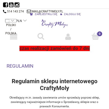
514 143 274
MAIL@CRAFTYMOLY.PL
ZAREJESTRUJ SIĘ
ZALOGUJ SIĘ
czas realizacji zamówień do 7 dni
REGULAMIN
Regulamin sklepu internetowego
CraftyMoly
Określający m.in. zasady zawierania umów sprzedaży poprzez sklep,
zawierający najważniejsze informacje o Sprzedawcy, sklepie oraz o
prawach Konsumenta.