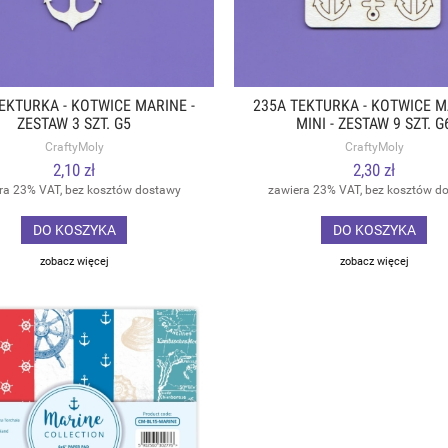
EKTURKA - KOTWICE MARINE -
235A TEKTURKA - KOTWICE M
ZESTAW 3 SZT. G5
MINI - ZESTAW 9 SZT. G
CraftyMoly
CraftyMoly
2,10 zł
2,30 zł
ra 23% VAT, bez kosztów dostawy
zawiera 23% VAT, bez kosztów d
DO KOSZYKA
DO KOSZYKA
zobacz więcej
zobacz więcej