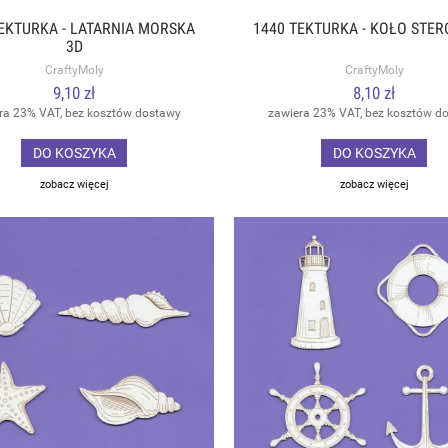
EKTURKA - LATARNIA MORSKA
1440 TEKTURKA - KOŁO STE
3D
CraftyMoly
CraftyMoly
9,10 zł
8,10 zł
ra 23% VAT, bez kosztów dostawy
zawiera 23% VAT, bez kosztów d
DO KOSZYKA
DO KOSZYKA
zobacz więcej
zobacz więcej