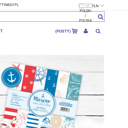
FTYMOLY.PL
ZAREJESTRUJ SIĘ
ZALOGUJ SIĘ
KT
(PUSTY)