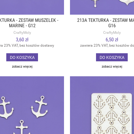
KTURKA - ZESTAW MUSZELEK -
213A TEKTURKA - ZESTAW MA
MARINE - G12
G16
CraftyMoly
CraftyMoly
3,60 zł
6,50 zł
ra 23% VAT, bez kosztów dostawy
zawiera 23% VAT, bez kosztów d
DO KOSZYKA
DO KOSZYKA
zobacz więcej
zobacz więcej