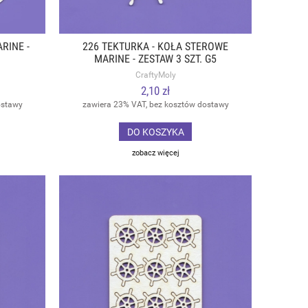
RINE -
226 TEKTURKA - KOŁA STEROWE
MARINE - ZESTAW 3 SZT. G5
CraftyMoly
2,10 zł
ostawy
zawiera 23% VAT, bez kosztów dostawy
DO KOSZYKA
zobacz więcej