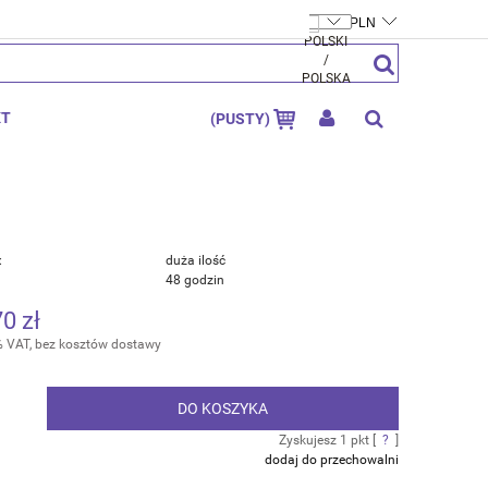
FTYMOLY.PL
ZAREJESTRUJ SIĘ
ZALOGUJ SIĘ
KT
(PUSTY)
:
duża ilość
48 godzin
70 zł
% VAT, bez kosztów dostawy
DO KOSZYKA
.
Zyskujesz
1
pkt [
?
]
dodaj do przechowalni