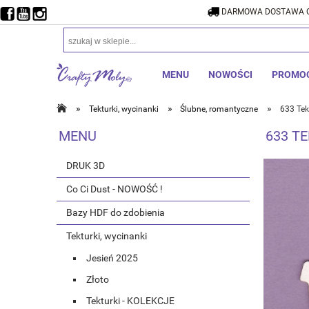
DARMOWA DOSTAWA O
DARMOW
MENU
NOWOŚCI
PROMO
»
»
»
Tekturki, wycinanki
Ślubne, romantyczne
633 Tek
MENU
633 T
DRUK 3D
Co Ci Dust - NOWOŚĆ !
Bazy HDF do zdobienia
Tekturki, wycinanki
Jesień 2025
Złoto
Tekturki - KOLEKCJE