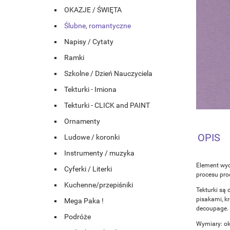
OKAZJE / ŚWIĘTA
Ślubne, romantyczne
Napisy / Cytaty
Ramki
Szkolne / Dzień Nauczyciela
Tekturki - Imiona
Tekturki - CLICK and PAINT
Ornamenty
OPIS
Ludowe / koronki
Instrumenty / muzyka
Element wyc
Cyferki / Literki
procesu prod
Kuchenne/przepiśniki
Tekturki są 
pisakami, k
Mega Paka !
decoupage.
Podróże
Wymiary: o