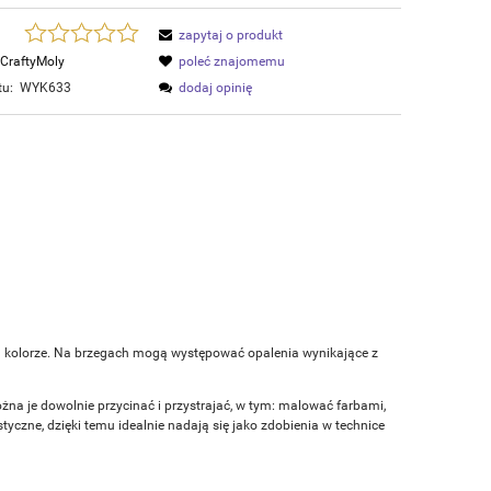
zapytaj o produkt
CraftyMoly
poleć znajomemu
tu:
WYK633
dodaj opinię
m kolorze. Na brzegach mogą występować opalenia wynikające z
ożna je dowolnie przycinać i przystrajać, w tym: malować farbami,
czne, dzięki temu idealnie nadają się jako zdobienia w technice