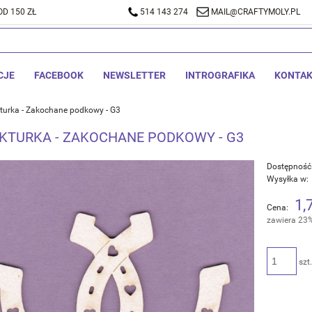
D 150 ZŁ
A DOSTAWA OD 150 ZŁ
514 143 274
514 143 274
MAIL@CRAFTYMOLY.PL
MAIL@CRA
CJE
FACEBOOK
NEWSLETTER
INTROGRAFIKA
KONTA
turka - Zakochane podkowy - G3
EKTURKA - ZAKOCHANE PODKOWY - G3
Dostępność
Wysyłka w:
1,
Cena:
zawiera 23
szt