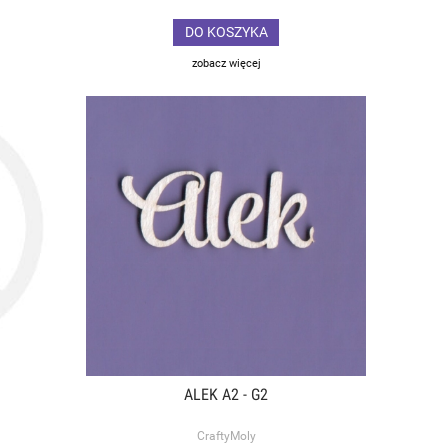
DO KOSZYKA
zobacz więcej
ALEK A2 - G2
CraftyMoly