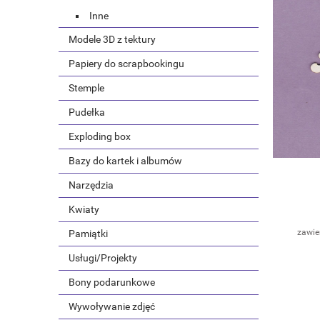
Inne
Modele 3D z tektury
Papiery do scrapbookingu
Stemple
Pudełka
Exploding box
Bazy do kartek i albumów
Narzędzia
Kwiaty
zawie
Pamiątki
Usługi/Projekty
Bony podarunkowe
Wywoływanie zdjęć