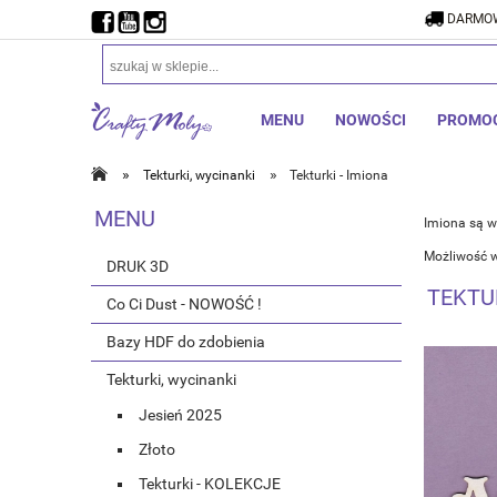
DARMOW
MENU
NOWOŚCI
PROMO
»
»
Tekturki, wycinanki
Tekturki - Imiona
MENU
Imiona są w
Możliwość 
DRUK 3D
TEKTUR
Co Ci Dust - NOWOŚĆ !
Bazy HDF do zdobienia
Tekturki, wycinanki
Jesień 2025
Złoto
Tekturki - KOLEKCJE