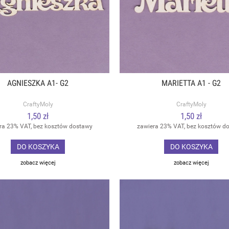
AGNIESZKA A1- G2
MARIETTA A1 - G2
CraftyMoly
CraftyMoly
1,50 zł
1,50 zł
ra 23% VAT, bez kosztów dostawy
zawiera 23% VAT, bez kosztów d
DO KOSZYKA
DO KOSZYKA
zobacz więcej
zobacz więcej