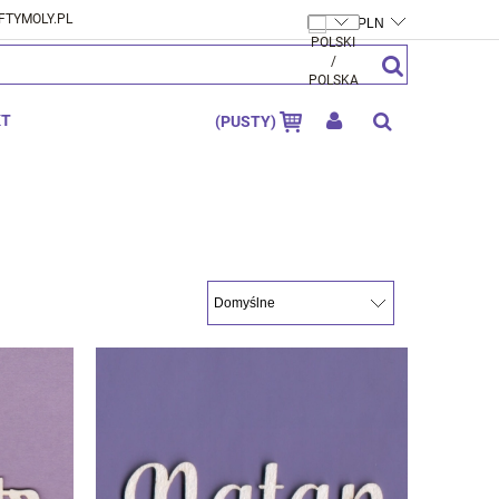
FTYMOLY.PL
ZAREJESTRUJ SIĘ
ZALOGUJ SIĘ
KT
(PUSTY)