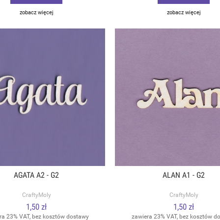
zobacz więcej
zobacz więcej
AGATA A2 - G2
ALAN A1 - G2
CraftyMoly
CraftyMoly
1,50 zł
1,50 zł
ra 23% VAT, bez kosztów dostawy
zawiera 23% VAT, bez kosztów d