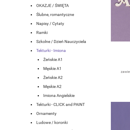
OKAZJE / ŚWIĘTA
Ślubne, romantyczne
Napisy / Cytaty
Ramki
Szkolne / Dzień Nauczyciela
Tekturki - Imiona
Żeńskie A1
Męskie A1
zawie
Żeńskie A2
Męskie A2
Imiona Angielskie
Tekturki - CLICK and PAINT
Ornamenty
Ludowe / koronki