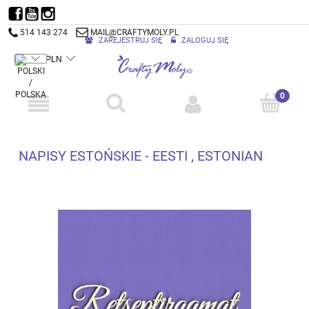
514 143 274
MAIL@CRAFTYMOLY.PL
ZAREJESTRUJ SIĘ
ZALOGUJ SIĘ
NAPISY ESTOŃSKIE - EESTI , ESTONIAN