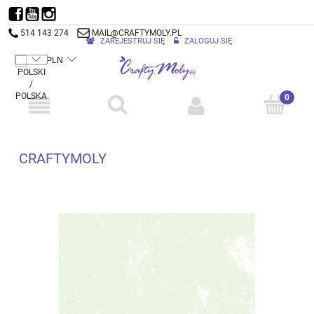
514 143 274
MAIL@CRAFTYMOLY.PL
ZAREJESTRUJ SIĘ
ZALOGUJ SIĘ
CRAFTYMOLY