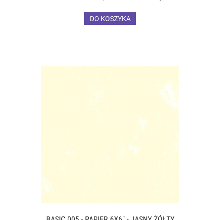
DO KOSZYKA
BASIC 005 - PAPIER 6X6" - JASNY ŻÓŁTY