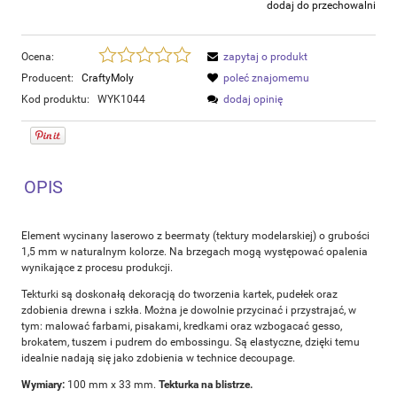
dodaj do przechowalni
Ocena:
zapytaj o produkt
Producent:
CraftyMoly
poleć znajomemu
Kod produktu:
WYK1044
dodaj opinię
OPIS
Element wycinany laserowo z beermaty (tektury modelarskiej) o grubości
1,5 mm w naturalnym kolorze. Na brzegach mogą występować opalenia
wynikające z procesu produkcji.
Tekturki są doskonałą dekoracją do tworzenia kartek, pudełek oraz
zdobienia drewna i szkła. Można je dowolnie przycinać i przystrajać, w
tym: malować farbami, pisakami, kredkami oraz wzbogacać gesso,
brokatem, tuszem i pudrem do embossingu. Są elastyczne, dzięki temu
idealnie nadają się jako zdobienia w technice decoupage.
Wymiary:
100 mm x 33 mm.
Tekturka na blistrze.