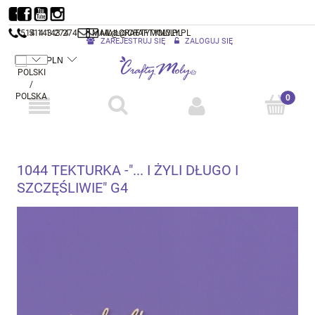
514 143 274
514 143 274
MAIL@CRAFTYMOLY.PL
MAIL@CRAFTYMOLY.PL
ZAREJESTRUJ SIĘ
ZALOGUJ SIĘ
1044 TEKTURKA -"... I ŻYLI DŁUGO I
SZCZĘŚLIWIE" G4