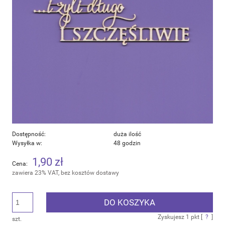
Dostępność:
duża ilość
Wysyłka w:
48 godzin
1,90 zł
Cena:
zawiera 23% VAT, bez kosztów dostawy
DO KOSZYKA
Zyskujesz
1
pkt [
?
]
szt.