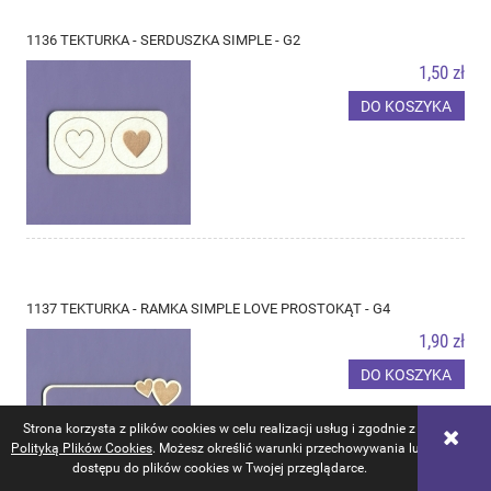
1136 TEKTURKA - SERDUSZKA SIMPLE - G2
1,50 zł
DO KOSZYKA
1137 TEKTURKA - RAMKA SIMPLE LOVE PROSTOKĄT - G4
1,90 zł
DO KOSZYKA
Strona korzysta z plików cookies w celu realizacji usług i zgodnie z
Polityką Plików Cookies
. Możesz określić warunki przechowywania lub
dostępu do plików cookies w Twojej przeglądarce.