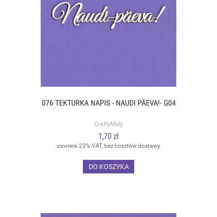
076 TEKTURKA NAPIS - NAUDI PÄEVA!- G04
CraftyMoly
1,70 zł
zawiera 23% VAT, bez kosztów dostawy
DO KOSZYKA