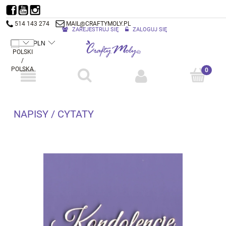
514 143 274
MAIL@CRAFTYMOLY.PL
ZAREJESTRUJ SIĘ
ZALOGUJ SIĘ
NAPISY / CYTATY