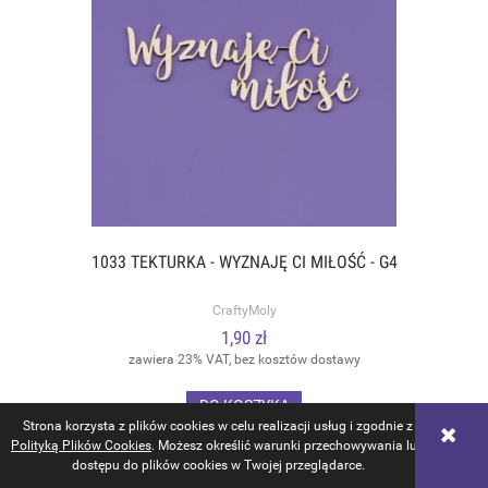
1033 TEKTURKA - WYZNAJĘ CI MIŁOŚĆ - G4
CraftyMoly
1,90 zł
zawiera 23% VAT, bez kosztów dostawy
DO KOSZYKA
Strona korzysta z plików cookies w celu realizacji usług i zgodnie z
Polityką Plików Cookies
. Możesz określić warunki przechowywania lub
dostępu do plików cookies w Twojej przeglądarce.