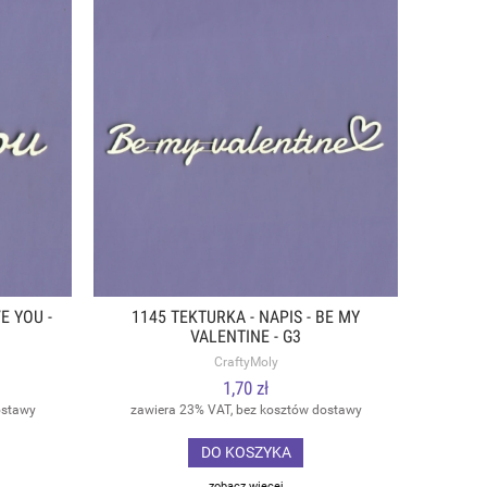
E YOU -
1145 TEKTURKA - NAPIS - BE MY
VALENTINE - G3
CraftyMoly
1,70 zł
ostawy
zawiera 23% VAT, bez kosztów dostawy
DO KOSZYKA
zobacz więcej