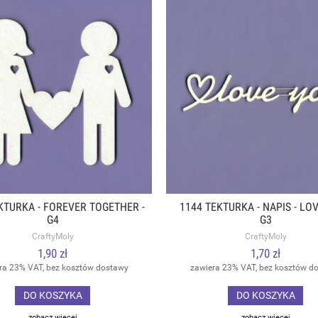
KTURKA - FOREVER TOGETHER -
1144 TEKTURKA - NAPIS - LOV
G4
G3
CraftyMoly
CraftyMoly
1,90 zł
1,70 zł
ra 23% VAT, bez kosztów dostawy
zawiera 23% VAT, bez kosztów d
DO KOSZYKA
DO KOSZYKA
zobacz więcej
zobacz więcej