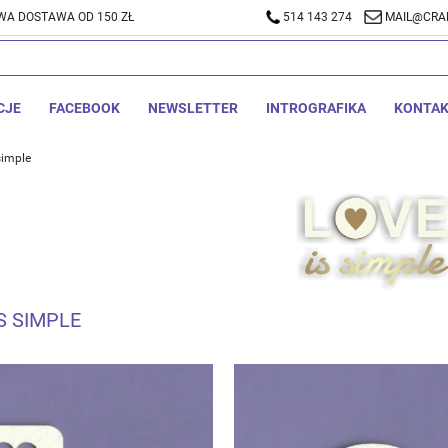
A DOSTAWA OD 150 ZŁ
514 143 274
MAIL@CRA
CJE
FACEBOOK
NEWSLETTER
INTROGRAFIKA
KONTA
simple
S SIMPLE