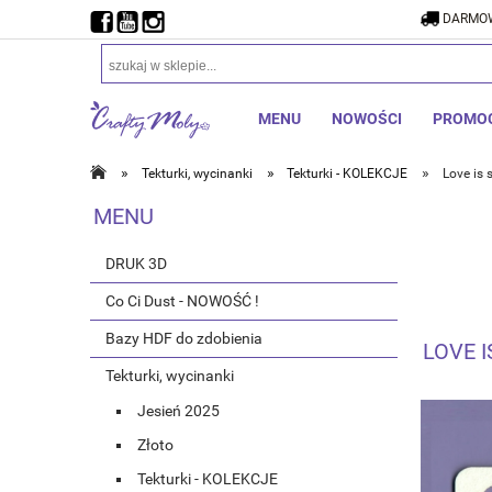
DARMOW
MENU
NOWOŚCI
PROMO
»
»
»
Tekturki, wycinanki
Tekturki - KOLEKCJE
Love is 
MENU
DRUK 3D
Co Ci Dust - NOWOŚĆ !
Bazy HDF do zdobienia
LOVE I
Tekturki, wycinanki
Jesień 2025
Złoto
Tekturki - KOLEKCJE