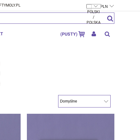
FTYMOLY.PL
ZAREJESTRUJ SIĘ
ZALOGUJ SIĘ
KT
(PUSTY)