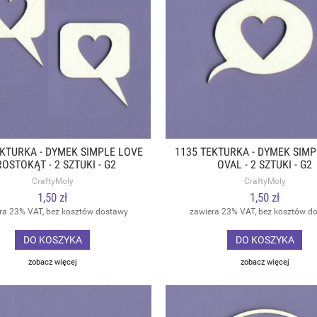
EKTURKA - DYMEK SIMPLE LOVE
1135 TEKTURKA - DYMEK SIMP
OSTOKĄT - 2 SZTUKI - G2
OVAL - 2 SZTUKI - G2
CraftyMoly
CraftyMoly
1,50 zł
1,50 zł
ra 23% VAT, bez kosztów dostawy
zawiera 23% VAT, bez kosztów d
DO KOSZYKA
DO KOSZYKA
zobacz więcej
zobacz więcej