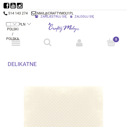
514 143 274
MAIL@CRAFTYMOLY.PL
ZAREJESTRUJ SIĘ
ZALOGUJ SIĘ
DELIKATNE