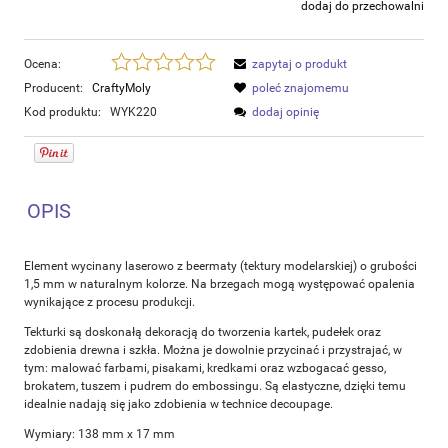
dodaj do przechowalni
Ocena:
zapytaj o produkt
Producent:
CraftyMoly
poleć znajomemu
Kod produktu:
WYK220
dodaj opinię
OPIS
Element wycinany laserowo z beermaty (tektury modelarskiej) o grubości
1,5 mm w naturalnym kolorze. Na brzegach mogą występować opalenia
wynikające z procesu produkcji.
Tekturki są doskonałą dekoracją do tworzenia kartek, pudełek oraz
zdobienia drewna i szkła. Można je dowolnie przycinać i przystrajać, w
tym: malować farbami, pisakami, kredkami oraz wzbogacać gesso,
brokatem, tuszem i pudrem do embossingu. Są elastyczne, dzięki temu
idealnie nadają się jako zdobienia w technice decoupage.
Wymiary: 138 mm x 17 mm