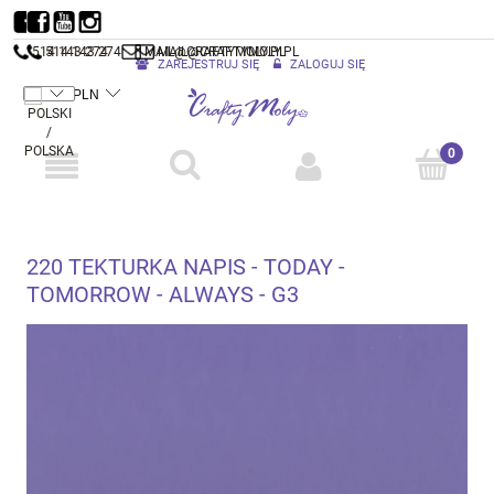
514 143 274
514 143 274
MAIL@CRAFTYMOLY.PL
MAIL@CRAFTYMOLY.PL
ZAREJESTRUJ SIĘ
ZALOGUJ SIĘ
220 TEKTURKA NAPIS - TODAY -
TOMORROW - ALWAYS - G3