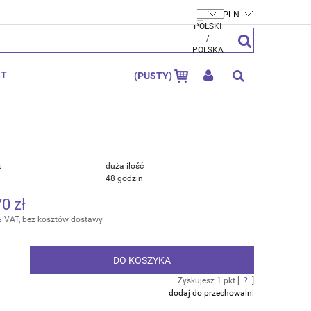
FTYMOLY.PL
ZAREJESTRUJ SIĘ
ZALOGUJ SIĘ
KT
(PUSTY)
:
duża ilość
48 godzin
70 zł
% VAT, bez kosztów dostawy
DO KOSZYKA
.
Zyskujesz
1
pkt [
?
]
dodaj do przechowalni