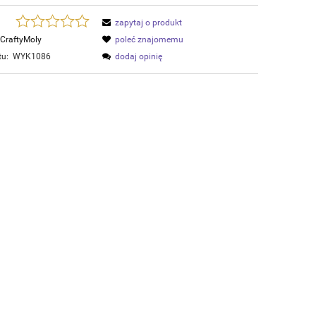
zapytaj o produkt
CraftyMoly
poleć znajomemu
tu:
WYK1086
dodaj opinię