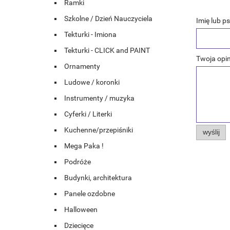
Ramki
Szkolne / Dzień Nauczyciela
Imię lub p
Tekturki - Imiona
Tekturki - CLICK and PAINT
Twoja opin
Ornamenty
Ludowe / koronki
Instrumenty / muzyka
Cyferki / Literki
Kuchenne/przepiśniki
wyślij
Mega Paka !
Podróże
Budynki, architektura
Panele ozdobne
Halloween
Dziecięce