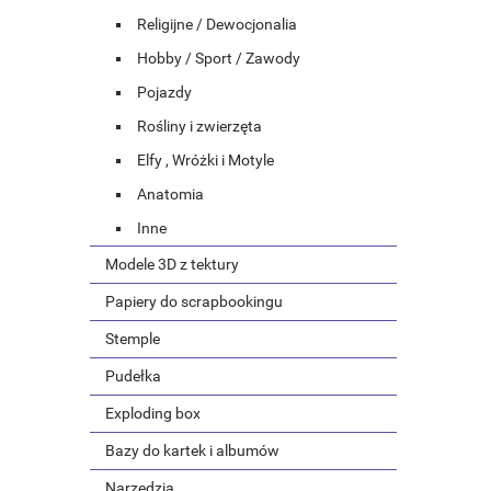
Religijne / Dewocjonalia
Hobby / Sport / Zawody
Pojazdy
Rośliny i zwierzęta
Elfy , Wróżki i Motyle
Anatomia
Inne
Modele 3D z tektury
Papiery do scrapbookingu
Stemple
Pudełka
Exploding box
Bazy do kartek i albumów
Narzędzia