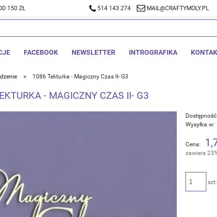
D 150 ZŁ
A DOSTAWA OD 150 ZŁ
514 143 274
514 143 274
MAIL@CRAFTYMOLY.PL
MAIL@CRA
CJE
FACEBOOK
NEWSLETTER
INTROGRAFIKA
KONTA
»
dzenie
1086 Tekturka - Magiczny Czas II- G3
EKTURKA - MAGICZNY CZAS II- G3
Dostępność
Wysyłka w:
1,
Cena:
zawiera 23
szt