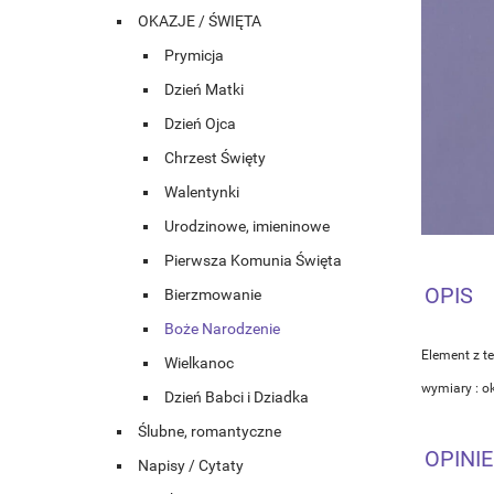
OKAZJE / ŚWIĘTA
Prymicja
Dzień Matki
Dzień Ojca
Chrzest Święty
Walentynki
Urodzinowe, imieninowe
Pierwsza Komunia Święta
OPIS
Bierzmowanie
Boże Narodzenie
Element z t
Wielkanoc
wymiary : 
Dzień Babci i Dziadka
Ślubne, romantyczne
OPINIE
Napisy / Cytaty