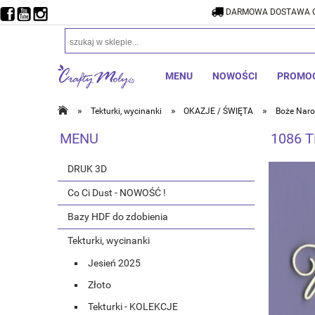
DARMOWA DOSTAWA O
DARMOW
MENU
NOWOŚCI
PROMO
»
»
»
Tekturki, wycinanki
OKAZJE / ŚWIĘTA
Boże Naro
MENU
1086 T
DRUK 3D
Co Ci Dust - NOWOŚĆ !
Bazy HDF do zdobienia
Tekturki, wycinanki
Jesień 2025
Złoto
Tekturki - KOLEKCJE