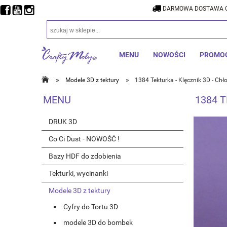
DARMOWA DOSTAWA O
DARMOW
MENU
NOWOŚCI
PROMO
»
»
Modele 3D z tektury
1384 Tekturka - Klęcznik 3D - Chł
MENU
1384 T
DRUK 3D
Co Ci Dust - NOWOŚĆ !
Bazy HDF do zdobienia
Tekturki, wycinanki
Modele 3D z tektury
Cyfry do Tortu 3D
modele 3D do bombek