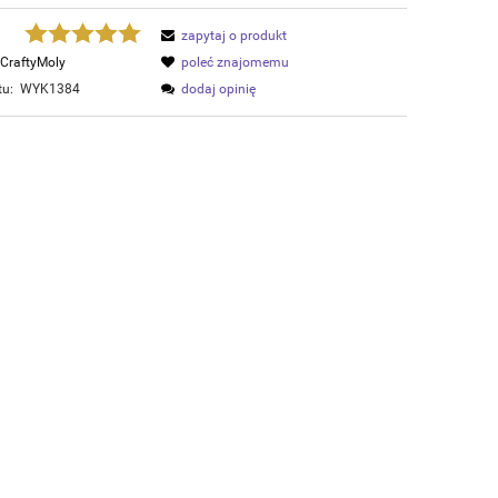
zapytaj o produkt
CraftyMoly
poleć znajomemu
tu:
WYK1384
dodaj opinię