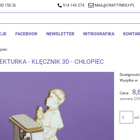
D 150 ZŁ
A DOSTAWA OD 150 ZŁ
514 143 274
514 143 274
MAIL@CRAFTYMOLY.PL
MAIL@CRA
CJE
FACEBOOK
NEWSLETTER
INTROGRAFIKA
KONTA
opiec
EKTURKA - KLĘCZNIK 3D - CHŁOPIEC
Dostępność
Wysyłka w:
8,
Cena:
zawiera 23
szt