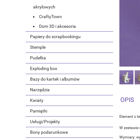
akrylowych
CraftyTown
Dom 3D i akcesoria
Papiery do scrapbookingu
Stemple
Pudełka
Exploding box
Bazy do kartek i albumów
Narzędzia
OPIS
Kwiaty
Pamiątki
Element z t
Usługi/Projekty
W zestawie 
Bony podarunkowe
Wymiary: wy