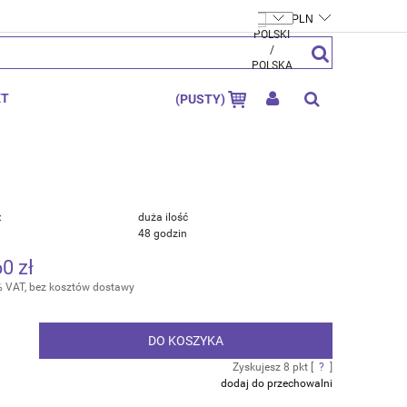
FTYMOLY.PL
ZAREJESTRUJ SIĘ
ZALOGUJ SIĘ
KT
(PUSTY)
:
duża ilość
48 godzin
60 zł
% VAT, bez kosztów dostawy
DO KOSZYKA
.
Zyskujesz
8
pkt [
?
]
dodaj do przechowalni