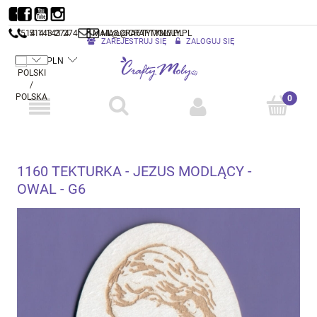
514 143 274
514 143 274
MAIL@CRAFTYMOLY.PL
MAIL@CRAFTYMOLY.PL
ZAREJESTRUJ SIĘ
ZALOGUJ SIĘ
1160 TEKTURKA - JEZUS MODLĄCY -
OWAL - G6