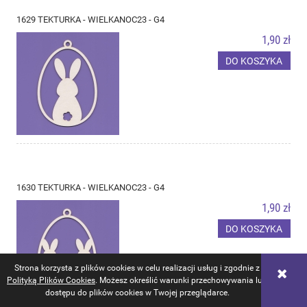
1629 TEKTURKA - WIELKANOC23 - G4
1,90 zł
DO KOSZYKA
1630 TEKTURKA - WIELKANOC23 - G4
1,90 zł
DO KOSZYKA
Strona korzysta z plików cookies w celu realizacji usług i zgodnie z
Polityką Plików Cookies
. Możesz określić warunki przechowywania lub
dostępu do plików cookies w Twojej przeglądarce.