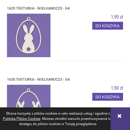
1629 TEKTURKA - WIELKANOC23 - G4
1,90 zł
DO KOSZYKA
1630 TEKTURKA - WIELKANOC23 - G4
1,90 zł
DO KOSZYKA
Strona korzysta z plików cookies w celu realizacji usług i zgodnie z
Polityką Plików Cookies
. Możesz określić warunki przechowywania lub
dostępu do plików cookies w Twojej przeglądarce.