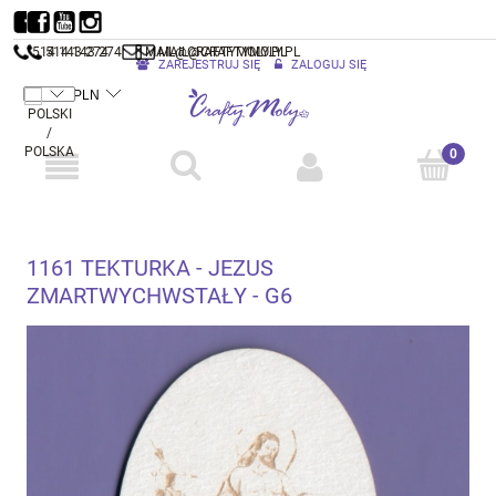
514 143 274
514 143 274
MAIL@CRAFTYMOLY.PL
MAIL@CRAFTYMOLY.PL
ZAREJESTRUJ SIĘ
ZALOGUJ SIĘ
1161 TEKTURKA - JEZUS
ZMARTWYCHWSTAŁY - G6