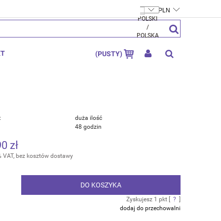
FTYMOLY.PL
ZAREJESTRUJ SIĘ
ZALOGUJ SIĘ
KT
(PUSTY)
:
duża ilość
48 godzin
90 zł
% VAT, bez kosztów dostawy
DO KOSZYKA
.
Zyskujesz
1
pkt [
?
]
dodaj do przechowalni