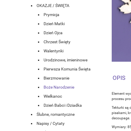
OKAZJE / ŚWIĘTA
Prymicja
Dzień Matki
Dzień Ojca
Chrzest Święty
Walentynki
Urodzinowe, imieninowe
Pierwsza Komunia Święta
OPIS
Bierzmowanie
Boże Narodzenie
Element wyc
Wielkanoc
procesu prod
Dzień Babci i Dziadka
Tekturki są 
pisakami, k
Ślubne, romantyczne
decoupage.
Napisy / Cytaty
Wymiary: 