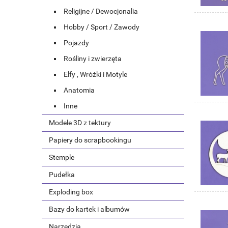
Religijne / Dewocjonalia
Hobby / Sport / Zawody
Pojazdy
Rośliny i zwierzęta
Elfy , Wróżki i Motyle
Anatomia
Inne
Modele 3D z tektury
Papiery do scrapbookingu
Stemple
Pudełka
Exploding box
Bazy do kartek i albumów
Narzędzia