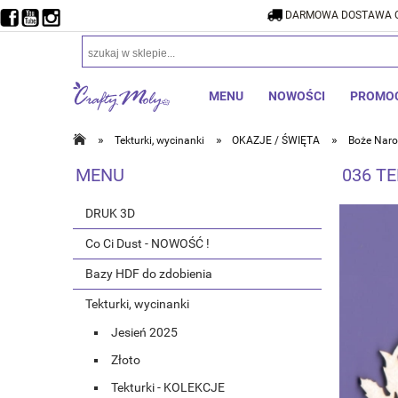
DARMOWA DOSTAWA O
DARMOW
MENU
NOWOŚCI
PROMO
»
»
»
Tekturki, wycinanki
OKAZJE / ŚWIĘTA
Boże Naro
MENU
036 TE
DRUK 3D
Co Ci Dust - NOWOŚĆ !
Bazy HDF do zdobienia
Tekturki, wycinanki
Jesień 2025
Złoto
Tekturki - KOLEKCJE