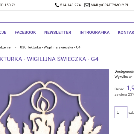
D 150 ZŁ
A DOSTAWA OD 150 ZŁ
514 143 274
514 143 274
MAIL@CRAFTYMOLY.PL
MAIL@CRA
CJE
FACEBOOK
NEWSLETTER
INTROGRAFIKA
KONTA
»
dzenie
036 Tekturka - Wigilijna świeczka - G4
KTURKA - WIGILIJNA ŚWIECZKA - G4
Dostępność
Wysyłka w:
1,
Cena:
zawiera 23
szt