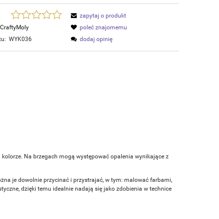
zapytaj o produkt
CraftyMoly
poleć znajomemu
tu:
WYK036
dodaj opinię
m kolorze. Na brzegach mogą występować opalenia wynikające z
ożna je dowolnie przycinać i przystrajać, w tym: malować farbami,
czne, dzięki temu idealnie nadają się jako zdobienia w technice