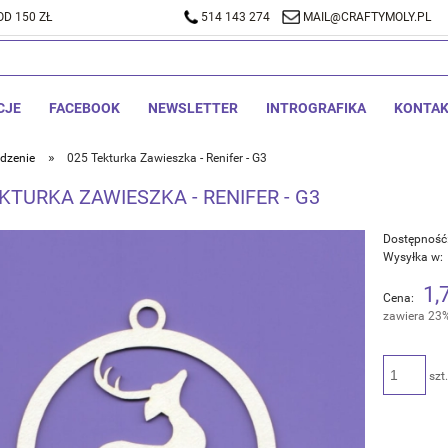
D 150 ZŁ
A DOSTAWA OD 150 ZŁ
514 143 274
514 143 274
MAIL@CRAFTYMOLY.PL
MAIL@CRA
CJE
FACEBOOK
NEWSLETTER
INTROGRAFIKA
KONTA
»
dzenie
025 Tekturka Zawieszka - Renifer - G3
KTURKA ZAWIESZKA - RENIFER - G3
Dostępność
Wysyłka w:
1,
Cena:
zawiera 23
szt