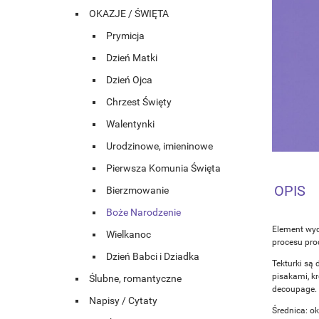
OKAZJE / ŚWIĘTA
Prymicja
Dzień Matki
Dzień Ojca
Chrzest Święty
Walentynki
Urodzinowe, imieninowe
Pierwsza Komunia Święta
OPIS
Bierzmowanie
Boże Narodzenie
Element wyc
Wielkanoc
procesu prod
Dzień Babci i Dziadka
Tekturki są 
pisakami, k
Ślubne, romantyczne
decoupage.
Napisy / Cytaty
Średnica: o