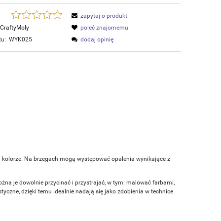
zapytaj o produkt
CraftyMoly
poleć znajomemu
tu:
WYK025
dodaj opinię
m kolorze. Na brzegach mogą występować opalenia wynikające z
ożna je dowolnie przycinać i przystrajać, w tym: malować farbami,
czne, dzięki temu idealnie nadają się jako zdobienia w technice