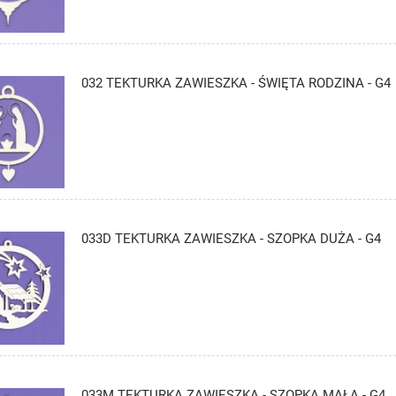
032 TEKTURKA ZAWIESZKA - ŚWIĘTA RODZINA - G4
033D TEKTURKA ZAWIESZKA - SZOPKA DUŻA - G4
033M TEKTURKA ZAWIESZKA - SZOPKA MAŁA - G4