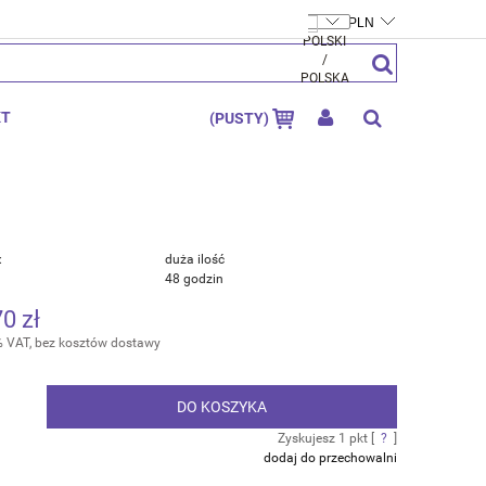
FTYMOLY.PL
ZAREJESTRUJ SIĘ
ZALOGUJ SIĘ
KT
(PUSTY)
:
duża ilość
48 godzin
70 zł
% VAT, bez kosztów dostawy
DO KOSZYKA
.
Zyskujesz
1
pkt [
?
]
dodaj do przechowalni