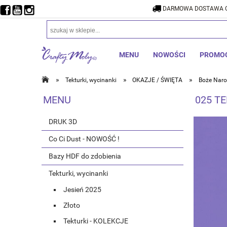
DARMOWA DOSTAWA O
DARMOW
MENU
NOWOŚCI
PROMO
»
»
»
Tekturki, wycinanki
OKAZJE / ŚWIĘTA
Boże Naro
MENU
025 TE
DRUK 3D
Co Ci Dust - NOWOŚĆ !
Bazy HDF do zdobienia
Tekturki, wycinanki
Jesień 2025
Złoto
Tekturki - KOLEKCJE