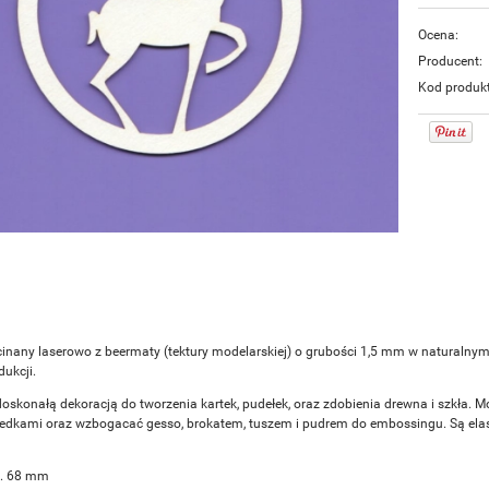
Ocena:
Producent:
Kod produk
inany laserowo z beermaty (tektury modelarskiej) o grubości 1,5 mm w naturalny
ukcji.
doskonałą dekoracją do tworzenia kartek, pudełek, oraz zdobienia drewna i szkła. M
redkami oraz wzbogacać gesso, brokatem, tuszem i pudrem do embossingu. Są elasty
k. 68 mm