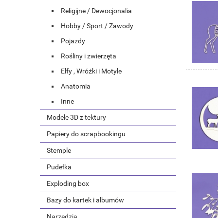
Religijne / Dewocjonalia
Hobby / Sport / Zawody
Pojazdy
Rośliny i zwierzęta
Elfy , Wróżki i Motyle
Anatomia
Inne
Modele 3D z tektury
Papiery do scrapbookingu
Stemple
Pudełka
Exploding box
Bazy do kartek i albumów
Narzędzia