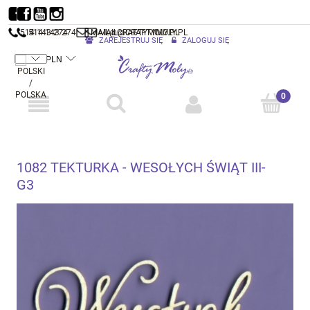
514 143 274
514 143 274
MAIL@CRAFTYMOLY.PL
MAIL@CRAFTYMOLY.PL
ZAREJESTRUJ SIĘ
ZALOGUJ SIĘ
1082 TEKTURKA - WESOŁYCH ŚWIĄT III-
G3