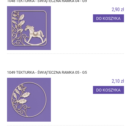
1048 TEKTURKA - ŚWIĄTECZNA RAMKA 04 - G9
2,90 zł
DO KOSZYKA
1049 TEKTURKA - ŚWIĄTECZNA RAMKA 05 - G5
2,10 zł
DO KOSZYKA