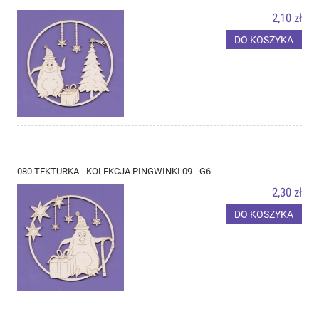
2,10 zł
DO KOSZYKA
080 TEKTURKA - KOLEKCJA PINGWINKI 09 - G6
2,30 zł
DO KOSZYKA