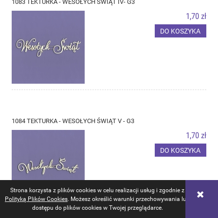
1083 TEKTURKA - WESOŁYCH ŚWIĄT IV- G3
1,70 zł
DO KOSZYKA
1084 TEKTURKA - WESOŁYCH ŚWIĄT V - G3
1,70 zł
DO KOSZYKA
Strona korzysta z plików cookies w celu realizacji usług i zgodnie z
Polityką Plików Cookies
. Możesz określić warunki przechowywania lub
dostępu do plików cookies w Twojej przeglądarce.