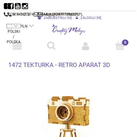
514 143 274
514 143 274
MAIL@CRAFTYMOLY.PL
MAIL@CRAFTYMOLY.PL
ZAREJESTRUJ SIĘ
ZALOGUJ SIĘ
1472 TEKTURKA - RETRO APARAT 3D