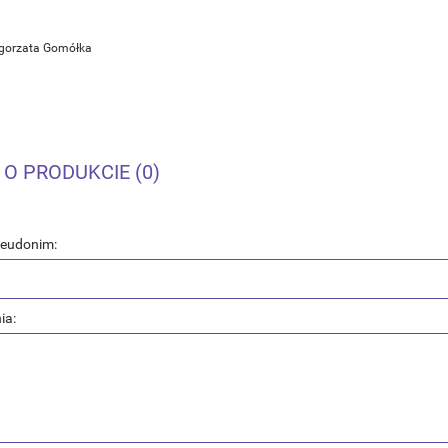
łgorzata Gomółka
 O PRODUKCIE (0)
seudonim:
ia: