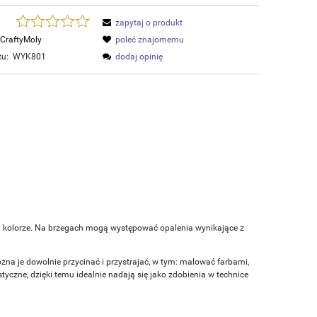
zapytaj o produkt
CraftyMoly
poleć znajomemu
tu:
WYK801
dodaj opinię
m kolorze. Na brzegach mogą występować opalenia wynikające z
ożna je dowolnie przycinać i przystrajać, w tym: malować farbami,
czne, dzięki temu idealnie nadają się jako zdobienia w technice