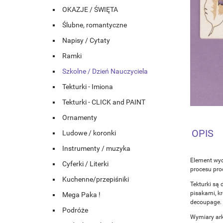
OKAZJE / ŚWIĘTA
Ślubne, romantyczne
Napisy / Cytaty
Ramki
Szkolne / Dzień Nauczyciela
Tekturki - Imiona
Tekturki - CLICK and PAINT
Ornamenty
OPIS
Ludowe / koronki
Instrumenty / muzyka
Element wyc
Cyferki / Literki
procesu prod
Kuchenne/przepiśniki
Tekturki są 
pisakami, k
Mega Paka !
decoupage.
Podróże
Wymiary ar