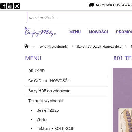
DARMOWA DOSTAWA O
DARMOW
MENU
NOWOŚCI
PROMO
»
»
»
Tekturki, wycinanki
Szkolne / Dzień Nauczyciela
MENU
801 TE
DRUK 3D
Co Ci Dust - NOWOŚĆ !
Bazy HDF do zdobienia
Tekturki, wycinanki
Jesień 2025
Złoto
Tekturki - KOLEKCJE