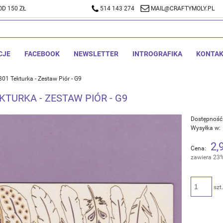
D 150 ZŁ
A DOSTAWA OD 150 ZŁ
514 143 274
514 143 274
MAIL@CRAFTYMOLY.PL
MAIL@CRA
CJE
FACEBOOK
NEWSLETTER
INTROGRAFIKA
KONTA
801 Tekturka - Zestaw Piór - G9
KTURKA - ZESTAW PIÓR - G9
Dostępność
Wysyłka w:
2,
Cena:
zawiera 23
szt