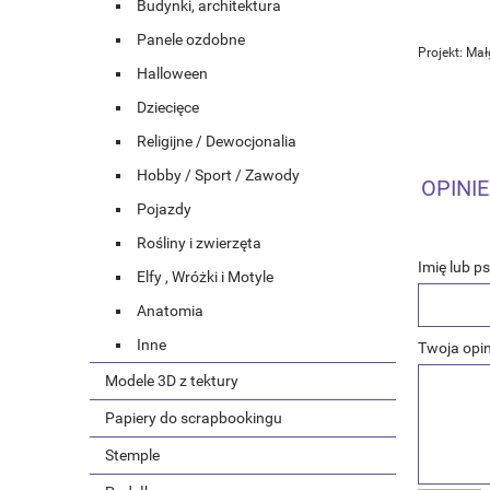
Budynki, architektura
Panele ozdobne
Projekt: Ma
Halloween
Dziecięce
Religijne / Dewocjonalia
Hobby / Sport / Zawody
OPINIE
Pojazdy
Rośliny i zwierzęta
Imię lub p
Elfy , Wróżki i Motyle
Anatomia
Inne
Twoja opin
Modele 3D z tektury
Papiery do scrapbookingu
Stemple