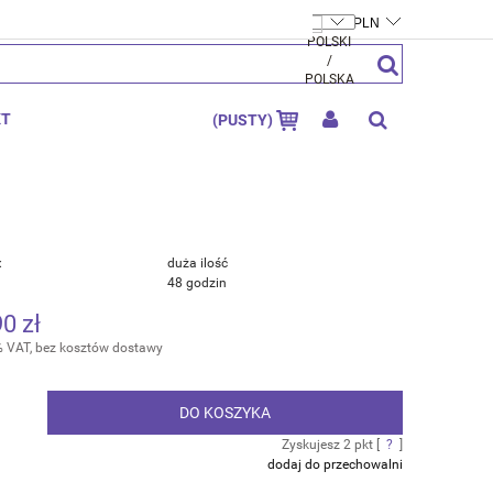
FTYMOLY.PL
ZAREJESTRUJ SIĘ
ZALOGUJ SIĘ
KT
(PUSTY)
:
duża ilość
48 godzin
90 zł
% VAT, bez kosztów dostawy
DO KOSZYKA
.
Zyskujesz
2
pkt [
?
]
dodaj do przechowalni