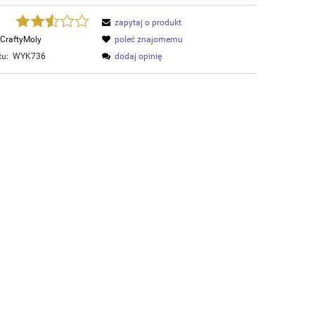
zapytaj o produkt
CraftyMoly
poleć znajomemu
tu:
WYK736
dodaj opinię