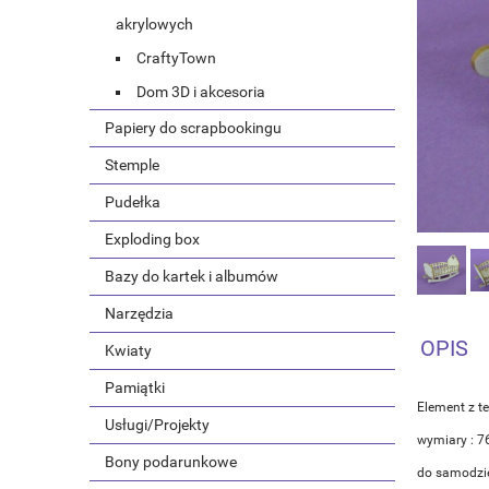
akrylowych
CraftyTown
Dom 3D i akcesoria
Papiery do scrapbookingu
Stemple
Pudełka
Exploding box
Bazy do kartek i albumów
Narzędzia
OPIS
Kwiaty
Pamiątki
Element z t
Usługi/Projekty
wymiary : 
Bony podarunkowe
do samodzie