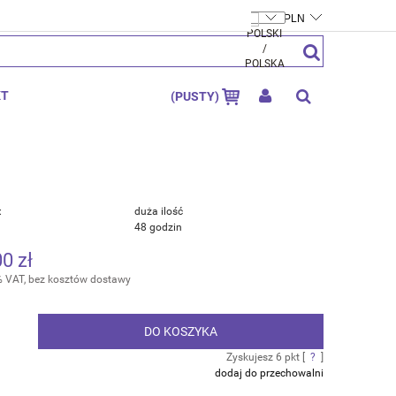
FTYMOLY.PL
ZAREJESTRUJ SIĘ
ZALOGUJ SIĘ
KT
(PUSTY)
:
duża ilość
48 godzin
00 zł
% VAT, bez kosztów dostawy
DO KOSZYKA
.
Zyskujesz
6
pkt [
?
]
dodaj do przechowalni