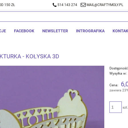
D 150 ZŁ
A DOSTAWA OD 150 ZŁ
514 143 274
514 143 274
MAIL@CRAFTYMOLY.PL
MAIL@CRA
CJE
FACEBOOK
NEWSLETTER
INTROGRAFIKA
KONTA
EKTURKA - KOŁYSKA 3D
Dostępność
Wysyłka w:
6,
Cena:
zawiera 23
szt