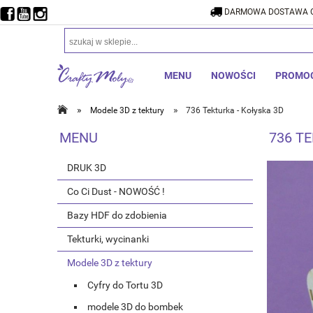
DARMOWA DOSTAWA O
DARMOW
MENU
NOWOŚCI
PROMO
»
»
Modele 3D z tektury
736 Tekturka - Kołyska 3D
MENU
736 T
DRUK 3D
Co Ci Dust - NOWOŚĆ !
Bazy HDF do zdobienia
Tekturki, wycinanki
Modele 3D z tektury
Cyfry do Tortu 3D
modele 3D do bombek