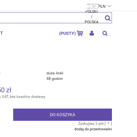
FTYMOLY.PL
ZAREJESTRUJ SIĘ
ZALOGUJ SIĘ
KT
(PUSTY)
:
duża ilość
48 godzin
50 zł
% VAT, bez kosztów dostawy
DO KOSZYKA
.
Zyskujesz
2
pkt [
?
]
dodaj do przechowalni