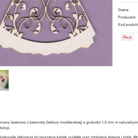
Ocena:
Producent:
Kod produk
inany laserowo z beermaty (tektury modelarskiej) o grubości 1,5 mm w naturalny
ukcji.
doskonałą dekoracją do tworzenia kartek, pudełek oraz zdobienia drewna i szkła. M