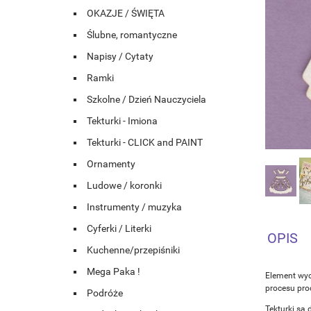
OKAZJE / ŚWIĘTA
Ślubne, romantyczne
Napisy / Cytaty
Ramki
Szkolne / Dzień Nauczyciela
Tekturki - Imiona
Tekturki - CLICK and PAINT
Ornamenty
Ludowe / koronki
Instrumenty / muzyka
Cyferki / Literki
OPIS
Kuchenne/przepiśniki
Mega Paka !
Element wyc
procesu prod
Podróże
Tekturki są 