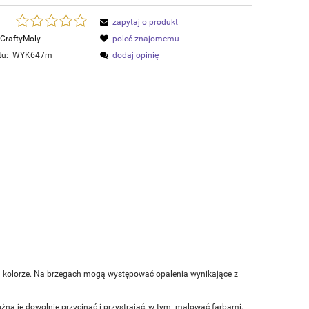
zapytaj o produkt
CraftyMoly
poleć znajomemu
tu:
WYK647m
dodaj opinię
m kolorze. Na brzegach mogą występować opalenia wynikające z
ożna je dowolnie przycinać i przystrajać, w tym: malować farbami,