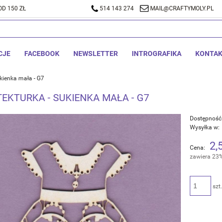
D 150 ZŁ
A DOSTAWA OD 150 ZŁ
514 143 274
514 143 274
MAIL@CRAFTYMOLY.PL
MAIL@CRA
CJE
FACEBOOK
NEWSLETTER
INTROGRAFIKA
KONTA
kienka mała - G7
TEKTURKA - SUKIENKA MAŁA - G7
Dostępność
Wysyłka w:
2,
Cena:
zawiera 23
szt