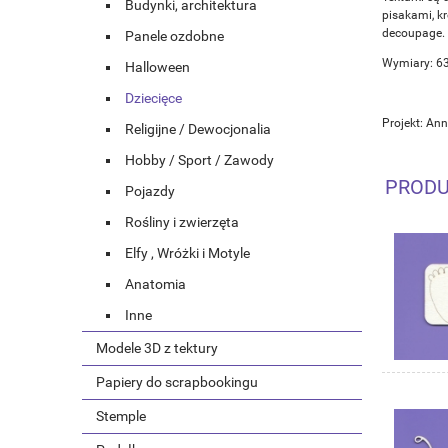
Budynki, architektura
pisakami, k
decoupage.
Panele ozdobne
Wymiary: 6
Halloween
Dziecięce
Projekt: Ann
Religijne / Dewocjonalia
Hobby / Sport / Zawody
PRODU
Pojazdy
Rośliny i zwierzęta
Elfy , Wróżki i Motyle
Anatomia
Inne
Modele 3D z tektury
Papiery do scrapbookingu
Stemple