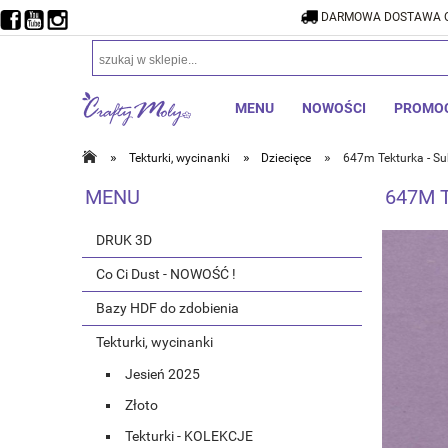
DARMOWA DOSTAWA O
DARMOW
MENU
NOWOŚCI
PROMO
»
»
»
Tekturki, wycinanki
Dziecięce
647m Tekturka - Su
MENU
647M 
DRUK 3D
Co Ci Dust - NOWOŚĆ !
Bazy HDF do zdobienia
Tekturki, wycinanki
Jesień 2025
Złoto
Tekturki - KOLEKCJE