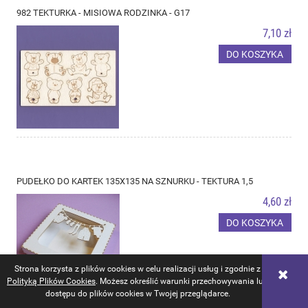
982 TEKTURKA - MISIOWA RODZINKA - G17
7,10 zł
DO KOSZYKA
PUDEŁKO DO KARTEK 135X135 NA SZNURKU - TEKTURA 1,5
4,60 zł
DO KOSZYKA
Strona korzysta z plików cookies w celu realizacji usług i zgodnie z
Polityką Plików Cookies
. Możesz określić warunki przechowywania lub
dostępu do plików cookies w Twojej przeglądarce.