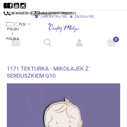
514 143 274
514 143 274
MAIL@CRAFTYMOLY.PL
MAIL@CRAFTYMOLY.PL
ZAREJESTRUJ SIĘ
ZALOGUJ SIĘ
1171 TEKTURKA - MIKOŁAJEK Z
SERDUSZKIEM G10