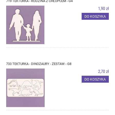
719 TEKTURKA - RODZINA Z CHŁOPCEM - G4
1,90 zł
DO KOSZYKA
733 TEKTURKA - DINOZAURY - ZESTAW - G8
2,70 zł
DO KOSZYKA