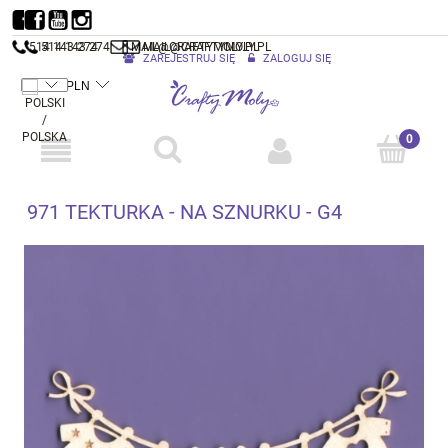
514 143 274
514 143 274
MAIL@CRAFTYMOLY.PL
MAIL@CRAFTYMOLY.PL
ZAREJESTRUJ SIĘ
ZALOGUJ SIĘ
971 TEKTURKA - NA SZNURKU - G4