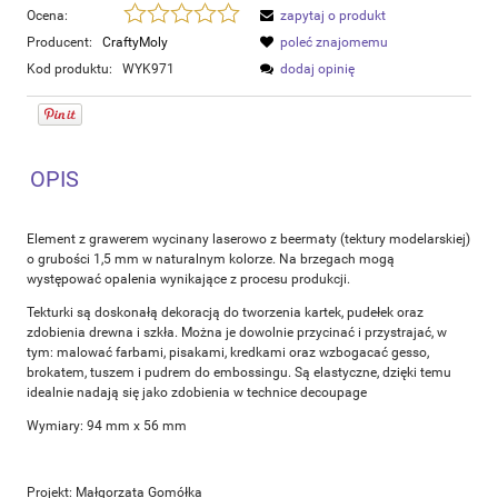
Ocena:
zapytaj o produkt
Producent:
CraftyMoly
poleć znajomemu
Kod produktu:
WYK971
dodaj opinię
OPIS
Element z grawerem wycinany laserowo z beermaty (tektury modelarskiej)
o grubości 1,5 mm w naturalnym kolorze. Na brzegach mogą
występować opalenia wynikające z procesu produkcji.
Tekturki są doskonałą dekoracją do tworzenia kartek, pudełek oraz
zdobienia drewna i szkła. Można je dowolnie przycinać i przystrajać, w
tym: malować farbami, pisakami, kredkami oraz wzbogacać gesso,
brokatem, tuszem i pudrem do embossingu. Są elastyczne, dzięki temu
idealnie nadają się jako zdobienia w technice decoupage
Wymiary: 94 mm x 56 mm
Projekt: Małgorzata Gomółka