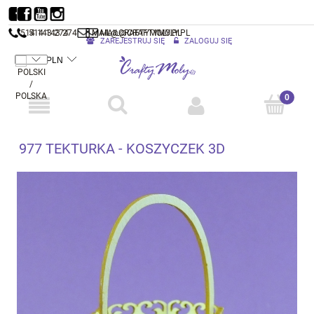
514 143 274
514 143 274
MAIL@CRAFTYMOLY.PL
MAIL@CRAFTYMOLY.PL
ZAREJESTRUJ SIĘ
ZALOGUJ SIĘ
977 TEKTURKA - KOSZYCZEK 3D