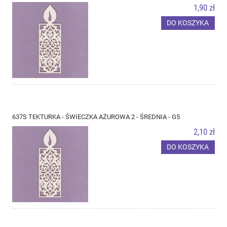
1,90 zł
DO KOSZYKA
637S TEKTURKA - ŚWIECZKA AŻUROWA 2 - ŚREDNIA - G5
2,10 zł
DO KOSZYKA