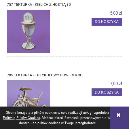
757 TEKTURKA - KIELICH Z HOSTIĄ 3D
5,00 zł
DO KOSZYKA
785 TEKTURKA - TRZYKOŁOWY ROWEREK 3D
7,00 zł
DO KOSZYKA
Strona korzysta z plików cookies w celu realizacji usług i zgodnie z
Polityką Plików Cookies
. Możesz określić warunki przechowywania lub
dostępu do plików cookies w Twojej przeglądarce.