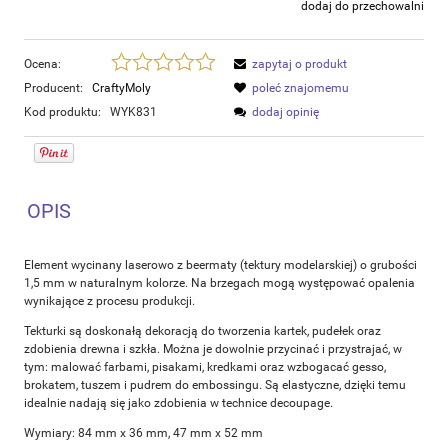
dodaj do przechowalni
Ocena:
zapytaj o produkt
Producent:
CraftyMoly
poleć znajomemu
Kod produktu:
WYK831
dodaj opinię
OPIS
Element wycinany laserowo z beermaty (tektury modelarskiej) o grubości
1,5 mm w naturalnym kolorze. Na brzegach mogą występować opalenia
wynikające z procesu produkcji.
Tekturki są doskonałą dekoracją do tworzenia kartek, pudełek oraz
zdobienia drewna i szkła. Można je dowolnie przycinać i przystrajać, w
tym: malować farbami, pisakami, kredkami oraz wzbogacać gesso,
brokatem, tuszem i pudrem do embossingu. Są elastyczne, dzięki temu
idealnie nadają się jako zdobienia w technice decoupage.
Wymiary: 84 mm x 36 mm, 47 mm x 52 mm