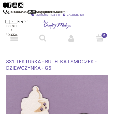
514 143 274
514 143 274
MAIL@CRAFTYMOLY.PL
MAIL@CRAFTYMOLY.PL
ZAREJESTRUJ SIĘ
ZALOGUJ SIĘ
831 TEKTURKA - BUTELKA I SMOCZEK -
DZIEWCZYNKA - G5